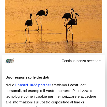
Chi si concede vacanze brevi, difficilmente ha tempo a
Continua senza accettare
disposizione per esplorare la periferia. Tuttavia, a
Cagliari
, farlo si conferma di sicuro un’esperienza
Uso responsabile dei dati
interessante. In particolar modo, il
Quartiere di
Noi e
i nostri 1022 partner
trattiamo i vostri dati
Sant’Elia
ospita un importantissimo centro artistico
personali, ad esempio il vostro numero IP, utilizzando
culturale con mostre, attività ludiche e sportive.
tecnologie come i cookie per memorizzare e accedere
Numerose le mostre di successo sia in ambito
alle informazioni sul vostro dispositivo al fine di