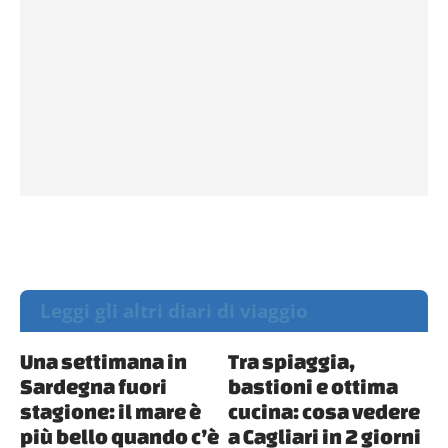
Leggi gli altri diari di viaggio
Una settimana in
Tra spiaggia,
Sardegna fuori
bastioni e ottima
stagione: il mare è
cucina: cosa vedere
più bello quando c’è
a Cagliari in 2 giorni