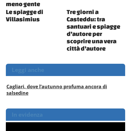
meno gente
Le spiagge di
Tre giorni a
Villasimius
Casteddu: tra
santuari e spiagge
d’autore per
scoprire una vera
città d’autore
Leggi anche
Cagliari, dove l’autunno profuma ancora di
salsedine
In evidenza