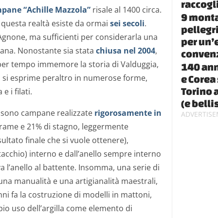
raccogl
mpane “Achille Mazzola”
risale al 1400 circa.
9 monta
 questa realtà esiste da ormai
sei secoli
.
pellegr
Agnone, ma sufficienti per considerarla una
per un’
liana. Nonostante sia stata
chiusa nel 2004
,
conven
 per tempo immemore la storia di Valduggia,
140 anni
 si esprime peraltro in numerose forme,
e Corea 
Torino 
 i filati.
(e belli
a sono campane realizzate
rigorosamente in
 rame e 21% di stagno, leggermente
ultato finale che si vuole ottenere),
ttacchio) interno e dall’anello sempre interno
va l’anello al battente. Insomma, una serie di
na manualità e una artigianalità maestrali,
ni fa la costruzione di modelli in mattoni,
pio uso dell’argilla come elemento di