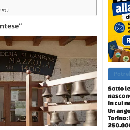
 oggi
ntese”
Potre
Sotto le
nascond
in cui n
Un ango
Torino: 
250.000