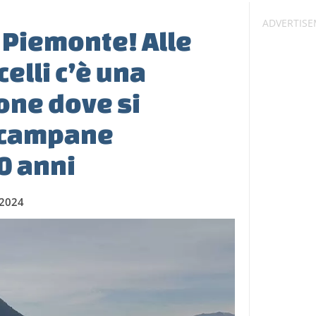
 Piemonte! Alle
celli c’è una
one dove si
 campane
0 anni
 2024