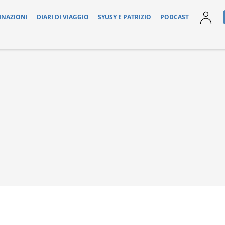
INAZIONI
DIARI DI VIAGGIO
SYUSY E PATRIZIO
PODCAST