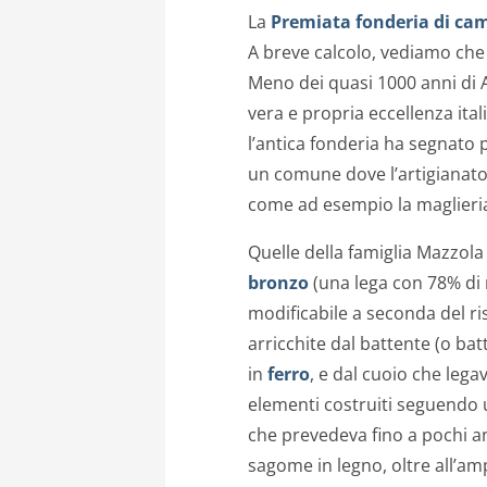
La
Premiata fonderia di ca
A breve calcolo, vediamo che
Meno dei quasi 1000 anni di 
vera e propria eccellenza ita
l’antica fonderia ha segnato
un comune dove l’artigianato
come ad esempio la maglieria e
Quelle della famiglia Mazzol
bronzo
(una lega con 78% di
modificabile a seconda del ris
arricchite dal battente (o ba
in
ferro
, e dal cuoio che lega
elementi costruiti seguendo u
che prevedeva fino a pochi an
sagome in legno, oltre all’am