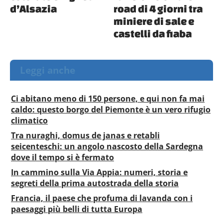
d’Alsazia
road di 4 giorni tra
miniere di sale e
castelli da fiaba
Leggi anche
Ci abitano meno di 150 persone, e qui non fa mai
caldo: questo borgo del Piemonte è un vero rifugio
climatico
Tra nuraghi, domus de janas e retabli
seicenteschi: un angolo nascosto della Sardegna
dove il tempo si è fermato
In cammino sulla Via Appia: numeri, storia e
segreti della prima autostrada della storia
Francia, il paese che profuma di lavanda con i
paesaggi più belli di tutta Europa