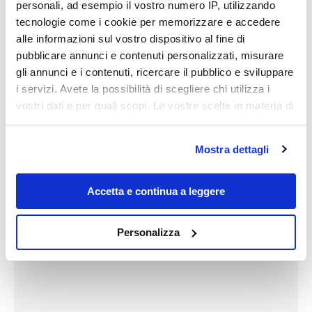
personali, ad esempio il vostro numero IP, utilizzando
Il
biglietto d’ingresso
è di 13 euro, ridotto a 11,50 per
tecnologie come i cookie per memorizzare e accedere
chi viaggia con intercity SNCF o TVG Inoui da/per
alle informazioni sul vostro dispositivo al fine di
Nizza
. Esistono biglietti cumulativi per l’accesso
pubblicare annunci e contenuti personalizzati, misurare
al
Trophée d’Auguste à la Turbie
e alla
Villa Ephrussi
gli annunci e i contenuti, ricercare il pubblico e sviluppare
de Rothschild
. Per maggiori informazioni e
i servizi. Avete la possibilità di scegliere chi utilizza i
prenotazioni è possibile visitare il sito
vostri dati e per quali scopi. Le vostre scelte in materia di
privacy sono applicabili solo su questa proprietà digitale
villakerylos.fr
.
in cui avete effettuato le vostre scelte. È possibile
Mostra dettagli
modificare o revocare il proprio consenso in qualsiasi
momento dalla Dichiarazione sui cookie o facendo clic
sull'icona di attivazione della privacy.
Accetta e continua a leggere
Con il tuo consenso, vorremmo anche:
Personalizza
raccogliere informazioni sulla tua posizione
geografica, con un'approssimazione di qualche
metro,
Identificare il tuo dispositivo, scansionandolo
attivamente alla ricerca di caratteristiche specifiche