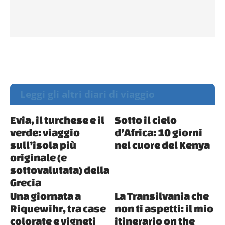
Leggi gli altri diari di viaggio
Evia, il turchese e il
Sotto il cielo
verde: viaggio
d’Africa: 10 giorni
sull’isola più
nel cuore del Kenya
originale (e
sottovalutata) della
Grecia
Una giornata a
La Transilvania che
Riquewihr, tra case
non ti aspetti: il mio
colorate e vigneti
itinerario on the