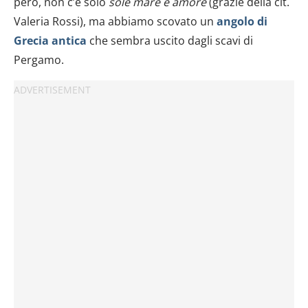
però, non c’è solo
sole mare e amore
(grazie della cit.
Valeria Rossi), ma abbiamo scovato un
angolo di
Grecia antica
che sembra uscito dagli scavi di
Pergamo.