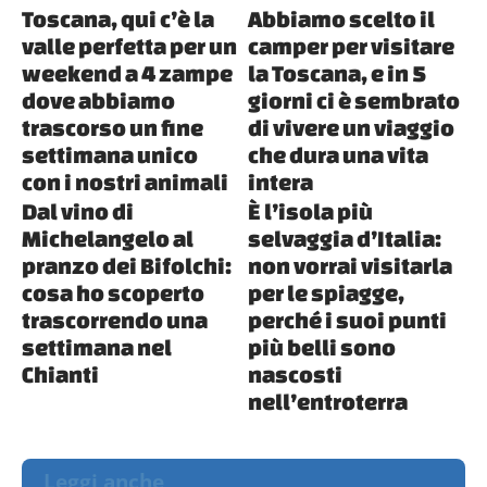
Toscana, qui c’è la
Abbiamo scelto il
valle perfetta per un
camper per visitare
weekend a 4 zampe
la Toscana, e in 5
dove abbiamo
giorni ci è sembrato
trascorso un fine
di vivere un viaggio
settimana unico
che dura una vita
con i nostri animali
intera
Dal vino di
È l’isola più
Michelangelo al
selvaggia d’Italia:
pranzo dei Bifolchi:
non vorrai visitarla
cosa ho scoperto
per le spiagge,
trascorrendo una
perché i suoi punti
settimana nel
più belli sono
Chianti
nascosti
nell’entroterra
Leggi anche