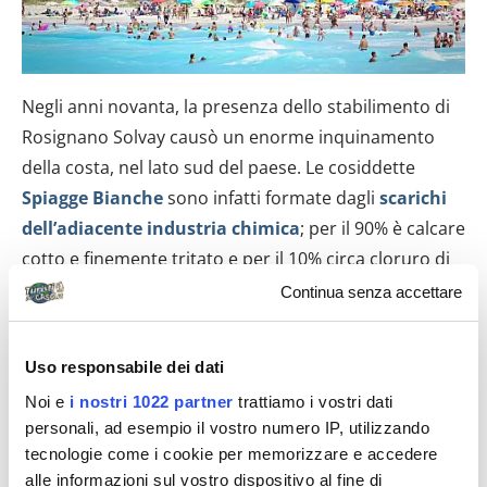
Negli anni novanta, la presenza dello stabilimento di
Rosignano Solvay causò un enorme inquinamento
della costa, nel lato sud del paese. Le cosiddette
Spiagge Bianche
sono infatti formate dagli
scarichi
dell’adiacente industria chimica
; per il 90% è calcare
cotto e finemente tritato e per il 10% circa cloruro di
calcio. Delle spiagge che sembrano una cartolina,
Continua senza accettare
quasi come fossimo nelle isole della
Polinesia
francese
, ma siamo in Italia e questo luogo è
Uso responsabile dei dati
tutt’altro che un’oasi paradisiaca. L’accesso alla
Noi e
i nostri 1022 partner
trattiamo i vostri dati
spiaggia è dato da una piccola collina, che fino al 1983
personali, ad esempio il vostro numero IP, utilizzando
fungeva da
discarica di scarti
di produzione e di
tecnologie come i cookie per memorizzare e accedere
rifiuti domestici. A causa degli scarichi della Solvay,
alle informazioni sul vostro dispositivo al fine di