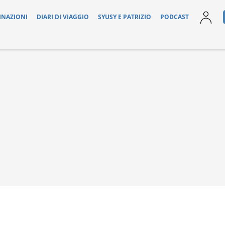
INAZIONI
DIARI DI VIAGGIO
SYUSY E PATRIZIO
PODCAST