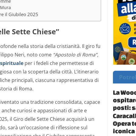
lemme
e Mura
re il Giubileo 2025
elle Sette Chiese”
onde nella storia della cristianità. Il giro fu
Filippo Neri, noto come
“Apostolo di Roma”,
spirituale
per i fedeli che permettesse di
iosa con la scoperta della città. L’itinerario
Potre
liche principali, ciascuna rappresentativa di
storia di Roma.
La Wood
ospitar
diventato una tradizione consolidata, capace
posti: 
 anche curiosi e appassionati di arte e
Caracal
025, il Giro delle Sette Chiese acquisirà un
Opera t
do, sarà un’occasione di riflessione sul
iconica