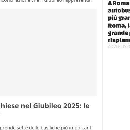
iconciliazione che il Giubileo rappresenta.
A Roma 
autobus
più gra
Roma, l
grande 
risplen
Chiese nel Giubileo 2025: le
o
mprende sette delle basiliche più importanti