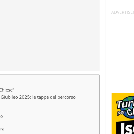
 Chiese”
el Giubileo 2025: le tappe del percorso
no
ura