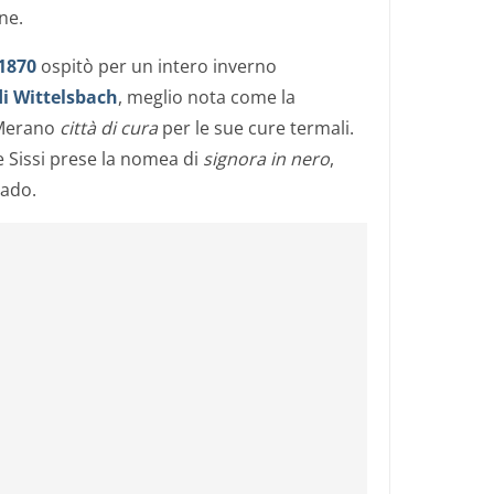
ne.
1870
ospitò per un intero inverno
di Wittelsbach
, meglio nota come la
 Merano
città di cura
per le sue cure termali.
 e Sissi prese la nomea di
signora in nero
,
rado.