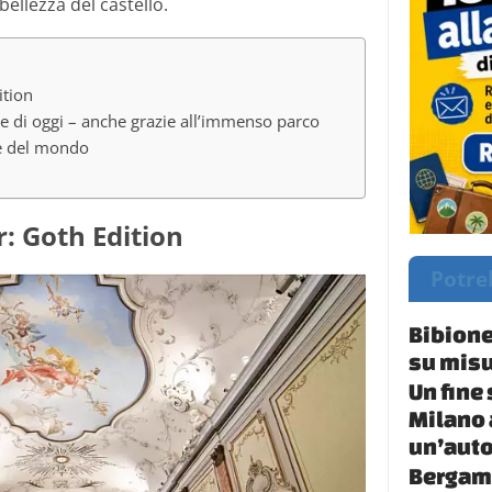
ellezza del castello.
ition
ore di oggi – anche grazie all’immenso parco
nde del mondo
 Goth Edition
Potre
Bibione
su misu
Un fine
Milano 
un’auto
Bergamo