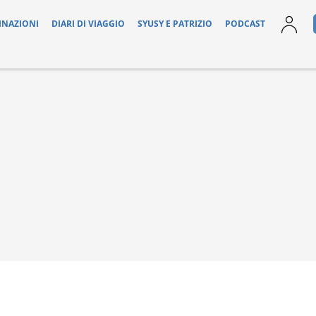
INAZIONI
DIARI DI VIAGGIO
SYUSY E PATRIZIO
PODCAST