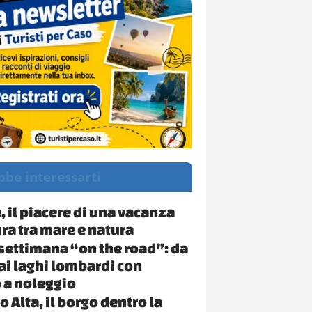
bbe interessarti
, il piacere di una vacanza
ra tra mare e natura
 settimana “on the road”: da
ai laghi lombardi con
 a noleggio
 Alta, il borgo dentro la