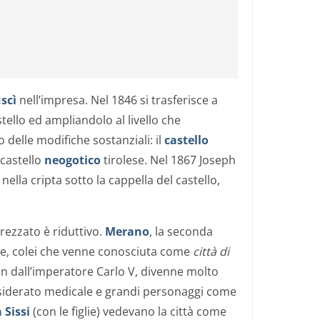
uscì
nell’impresa. Nel 1846 si trasferisce a
stello ed ampliandolo al livello che
delle modifiche sostanziali: il
castello
 castello
neogotico
tirolese. Nel 1867 Joseph
lla cripta sotto la cappella del castello,
prezzato è riduttivo.
Merano
, la seconda
ige, colei che venne conosciuta come
città di
in dall’imperatore Carlo V, divenne molto
nsiderato medicale e grandi personaggi come
a
Sissi
(con le figlie) vedevano la città come