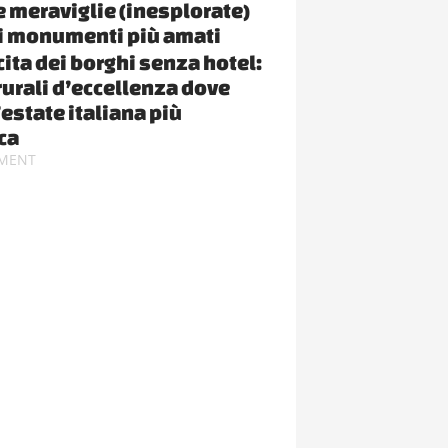
le meraviglie (inesplorate)
i monumenti più amati
cita dei borghi senza hotel:
rurali d’eccellenza dove
’estate italiana più
ca