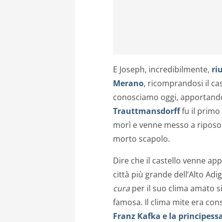
E Joseph, incredibilmente,
ri
Merano
, ricomprandosi il ca
conosciamo oggi, apportando 
Trauttmansdorff
fu il primo
morì e venne messo a riposo ne
morto scapolo.
Dire che il castello venne ap
città più grande dell’Alto Ad
cura
per il suo clima amato s
famosa. Il clima mite era co
Franz Kafka e la principess