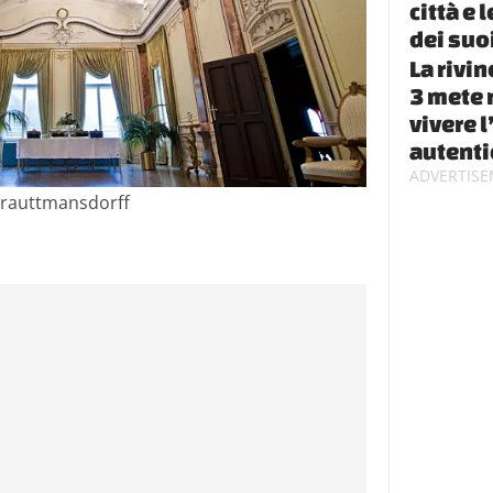
città e 
dei suo
La rivin
3 mete 
vivere l
autenti
 Trauttmansdorff