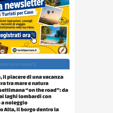
bbe interessarti
, il piacere di una vacanza
ra tra mare e natura
 settimana “on the road”: da
ai laghi lombardi con
 a noleggio
 Alta, il borgo dentro la