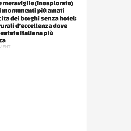
le meraviglie (inesplorate)
i monumenti più amati
cita dei borghi senza hotel:
rurali d’eccellenza dove
’estate italiana più
ca