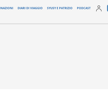
INAZIONI
DIARI DI VIAGGIO
SYUSY E PATRIZIO
PODCAST