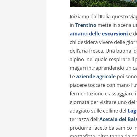
Iniziamo dall’Italia questo v
in
Trentino
mette in scena un
amanti delle
escursioni
e de
chi desidera vivere delle gior
dell’aria fresca. Una buona i
alpino nel quale respirare i
magari intraprendendo un 
Le
aziende agricole
poi sono 
piacere toccare con mano l’u
fermentazione e assaggiare i 
giornata per visitare uno dei “
adagiato sulle colline del
Lag
terrazza dell’
Acetaia del Ba
produrre l’aceto balsamico in
mozzafiato; altra tappa da p