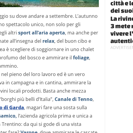
città e 
dei suo
iaggio su dove andare a settembre. L’autunno
La rivin
o spettacolo unico, non solo per gli
3 mete 
gli altri
sport all’aria aperta
, ma anche per
vivere l
autenti
nate all’insegna del
relax
, del buon cibo e
dea è scegliere di soggiornare in uno chalet
l profumo del bosco e ammirare il
foliage
,
cammino.
nel pieno del loro lavoro ed è un vero
va in campagna e in cantina, ammirare la
vini locali prodotti. Basta anche mezza
borghi più belli d’Italia”,
Canale di Tenno
,
o di Garda
, magari fare una sosta sulla
lsamico,
l’azienda agricola prima e unica a
 Trentino: da qui si gode di una vista
oter fare?
Varone
, dove ammirare le cascate