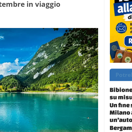
tembre in viaggio
Potre
Bibione
su misu
Un fine
Milano 
un’auto
Bergamo