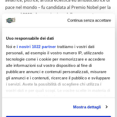
aviatrice, pittrice, artista eclettica ed ambasciatrice di
pace nel mondo – fu candidata al Premio Nobel per la
pace nel 2000, due anni prima della sua morte.
Continua senza accettare
Sebastiano Vassalli, novarese DOC ma soltanto di
adozione, a Novara ed all’Antonelli dedicò un
romanzo “Cuore di Pietra” che non fa mai riferimento
Uso responsabile dei dati
diretto alla Città, alla Villa ed all’Architetto. Anche
Noi e
i nostri 1022 partner
trattiamo i vostri dati
Vassalli fu candidato al Premio Nobel per la
personali, ad esempio il vostro numero IP, utilizzando
letteratura, nel 2015, anno della sua morte. Il filo
tecnologie come i cookie per memorizzare e accedere
conduttore che li lega è l’aver vissuto in Casa Bossi: il
alle informazioni sul vostro dispositivo al fine di
pubblicare annunci e contenuti personalizzati, misurare
Vassalli abitò l’ultimo piano, quello panoramico con
gli annunci e i contenuti, ricercare il pubblico e sviluppare
vista sulla Cupola. Dopo esserci stati, possiamo capire
i servizi. Avete la possibilità di scegliere chi utilizza i
perché fosse restio a lasciare tanta bellezza,
vostri dati e per quali scopi. Le vostre scelte in materia di
nonostante lo sfratto, legato a ragioni di sicurezza.
privacy sono applicabili solo su questa proprietà digitale
Non possiamo davvero testimoniare la potenza
in cui avete effettuato le vostre scelte. È possibile
Mostra dettagli
architettonica dello stabile, che versa purtroppo in
modificare o revocare il proprio consenso in qualsiasi
momento dalla Dichiarazione sui cookie o facendo clic