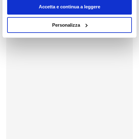
precarie condizioni di manutenzione.
sull'icona di attivazione della privacy.
Accetta e continua a leggere
Con il tuo consenso, vorremmo anche:
Personalizza
raccogliere informazioni sulla tua posizione
geografica, con un'approssimazione di qualche
metro,
Identificare il tuo dispositivo, scansionandolo
attivamente alla ricerca di caratteristiche specifiche
(impronte digitali).
Approfondisci come vengono elaborati i tuoi dati personali
e imposta le tue preferenze nella
sezione dettagli
. Puoi
modificare o ritirare il tuo consenso in qualsiasi momento
dalla Dichiarazione sui cookie.
Utilizziamo i cookie per personalizzare contenuti ed
annunci, per fornire funzionalità dei social media e per
analizzare il nostro traffico. Condividiamo inoltre
informazioni sul modo in cui utilizzi il nostro sito con i