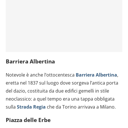
nostri partner che si occupano di analisi dei dati web,
pubblicità e social media, i quali potrebbero combinarle
con altre informazioni che hai fornito loro o che hanno
raccolto dal tuo utilizzo dei loro servizi.
Barriera Albertina
Notevole è anche l’ottocentesca
Barriera Albertina
,
eretta nel 1837 sul luogo dove sorgeva l’antica porta
del dazio, costituita da due edifici gemelli in stile
neoclassico: a quel tempo era una tappa obbligata
sulla
Strada Regia
che da Torino arrivava a Milano.
Piazza delle Erbe