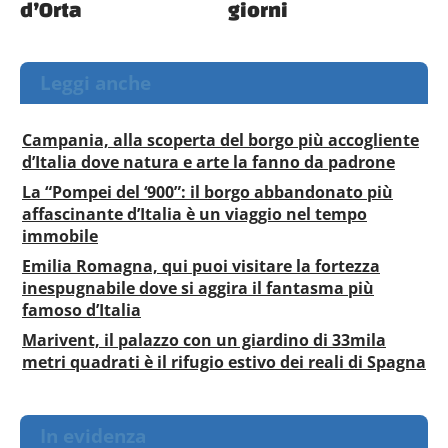
d’Orta
giorni
Leggi anche
Campania, alla scoperta del borgo più accogliente
d’Italia dove natura e arte la fanno da padrone
La “Pompei del ‘900”: il borgo abbandonato più
affascinante d’Italia è un viaggio nel tempo
immobile
Emilia Romagna, qui puoi visitare la fortezza
inespugnabile dove si aggira il fantasma più
famoso d’Italia
Marivent, il palazzo con un giardino di 33mila
metri quadrati è il rifugio estivo dei reali di Spagna
In evidenza