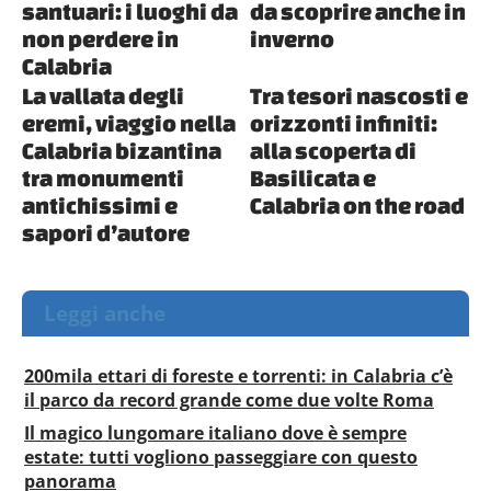
santuari: i luoghi da
da scoprire anche in
non perdere in
inverno
Calabria
La vallata degli
Tra tesori nascosti e
eremi, viaggio nella
orizzonti infiniti:
Calabria bizantina
alla scoperta di
tra monumenti
Basilicata e
antichissimi e
Calabria on the road
sapori d’autore
Leggi anche
200mila ettari di foreste e torrenti: in Calabria c’è
il parco da record grande come due volte Roma
Il magico lungomare italiano dove è sempre
estate: tutti vogliono passeggiare con questo
panorama