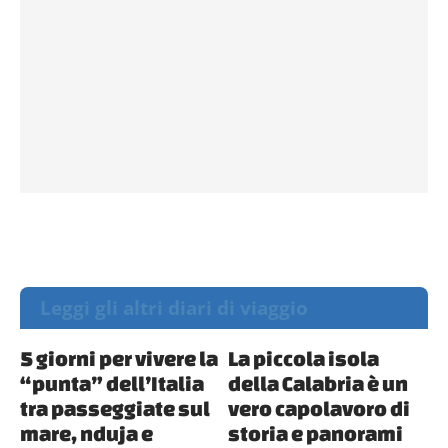
Leggi gli altri diari di viaggio
5 giorni per vivere la
La piccola isola
“punta” dell’Italia
della Calabria è un
tra passeggiate sul
vero capolavoro di
mare, nduja e
storia e panorami