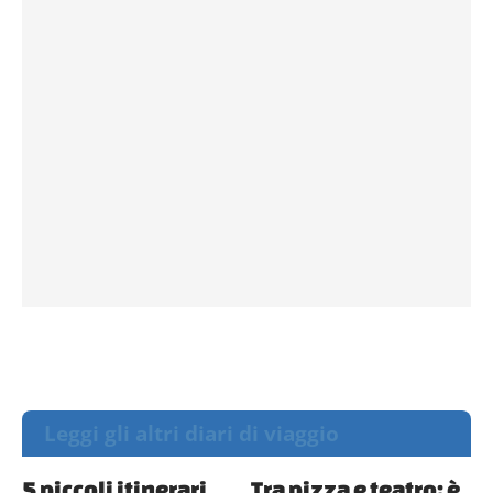
Leggi gli altri diari di viaggio
5 piccoli itinerari
Tra pizza e teatro: è