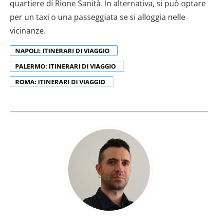
raccolto dal tuo utilizzo dei loro servizi.
quartiere di Rione Sanità. In alternativa, si può optare
per un taxi o una passeggiata se si alloggia nelle
vicinanze.
NAPOLI: ITINERARI DI VIAGGIO
PALERMO: ITINERARI DI VIAGGIO
ROMA: ITINERARI DI VIAGGIO