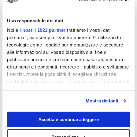
Uso responsabile dei dati
Noi e
i nostri 1022 partner
trattiamo i vostri dati
personali, ad esempio il vostro numero IP, utilizzando
tecnologie come i cookie per memorizzare e accedere
alle informazioni sul vostro dispositivo al fine di
pubblicare annunci e contenuti personalizzati, misurare
gli annunci e i contenuti, ricercare il pubblico e sviluppare
i servizi. Avete la possibilità di scegliere chi utilizza i
vostri dati e per quali scopi. Le vostre scelte in materia di
privacy sono applicabili solo su questa proprietà digitale
in cui avete effettuato le vostre scelte. È possibile
Mostra dettagli
modificare o revocare il proprio consenso in qualsiasi
momento dalla Dichiarazione sui cookie o facendo clic
sull'icona di attivazione della privacy.
Accetta e continua a leggere
Con il tuo consenso, vorremmo anche: