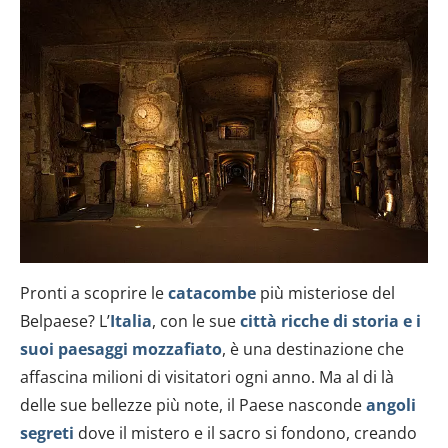
Pronti a scoprire le
catacombe
più misteriose del
Belpaese? L’
Italia
, con le sue
città ricche di storia e i
suoi paesaggi mozzafiato
, è una destinazione che
affascina milioni di visitatori ogni anno. Ma al di là
delle sue bellezze più note, il Paese nasconde
angoli
segreti
dove il mistero e il sacro si fondono, creando