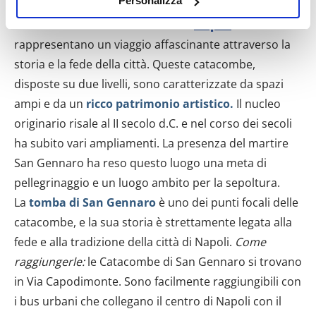
Personalizza
raccogliere informazioni sulla tua posizione
Le
Catacombe di San Gennaro
a
Napoli
geografica, con un'approssimazione di qualche
rappresentano un viaggio affascinante attraverso la
metro,
Identificare il tuo dispositivo, scansionandolo
storia e la fede della città. Queste catacombe,
attivamente alla ricerca di caratteristiche specifiche
disposte su due livelli, sono caratterizzate da spazi
(impronte digitali).
ampi e da un
ricco patrimonio artistico.
Il nucleo
Approfondisci come vengono elaborati i tuoi dati personali
originario risale al II secolo d.C. e nel corso dei secoli
e imposta le tue preferenze nella
sezione dettagli
. Puoi
ha subito vari ampliamenti. La presenza del martire
modificare o ritirare il tuo consenso in qualsiasi momento
San Gennaro ha reso questo luogo una meta di
dalla Dichiarazione sui cookie.
pellegrinaggio e un luogo ambito per la sepoltura.
Utilizziamo i cookie per personalizzare contenuti ed
La
tomba di San Gennaro
è uno dei punti focali delle
annunci, per fornire funzionalità dei social media e per
catacombe, e la sua storia è strettamente legata alla
analizzare il nostro traffico. Condividiamo inoltre
fede e alla tradizione della città di Napoli.
Come
informazioni sul modo in cui utilizzi il nostro sito con i
raggiungerle:
le Catacombe di San Gennaro si trovano
nostri partner che si occupano di analisi dei dati web,
in Via Capodimonte. Sono facilmente raggiungibili con
pubblicità e social media, i quali potrebbero combinarle
i bus urbani che collegano il centro di Napoli con il
con altre informazioni che hai fornito loro o che hanno