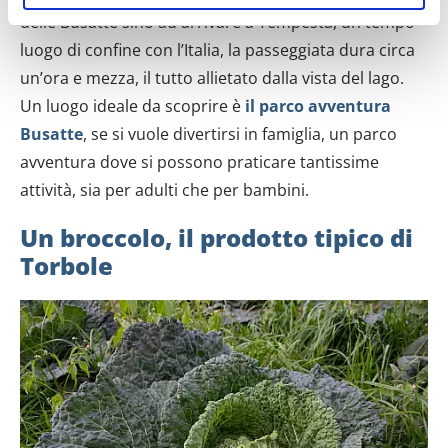
delle Busatte sino ad arrivare a Tempesta, un tempo
geografica, con un'approssimazione di qualche
metro,
luogo di confine con l’Italia, la passeggiata dura circa
Identificare il tuo dispositivo, scansionandolo
un’ora e mezza, il tutto allietato dalla vista del lago.
attivamente alla ricerca di caratteristiche specifiche
Un luogo ideale da scoprire è
il parco avventura
(impronte digitali).
Busatte
, se si vuole divertirsi in famiglia, un parco
Approfondisci come vengono elaborati i tuoi dati personali
avventura dove si possono praticare tantissime
e imposta le tue preferenze nella
sezione dettagli
. Puoi
attività, sia per adulti che per bambini.
modificare o ritirare il tuo consenso in qualsiasi momento
dalla Dichiarazione sui cookie.
Un broccolo, il prodotto tipico di
Torbole
Utilizziamo i cookie per personalizzare contenuti ed
annunci, per fornire funzionalità dei social media e per
analizzare il nostro traffico. Condividiamo inoltre
informazioni sul modo in cui utilizzi il nostro sito con i
nostri partner che si occupano di analisi dei dati web,
pubblicità e social media, i quali potrebbero combinarle
con altre informazioni che hai fornito loro o che hanno
raccolto dal tuo utilizzo dei loro servizi.