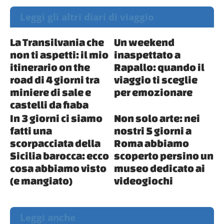
Leggi gli altri diari di viaggio
La Transilvania che
Un weekend
non ti aspetti: il mio
inaspettato a
itinerario on the
Rapallo: quando il
road di 4 giorni tra
viaggio ti sceglie
miniere di sale e
per emozionare
castelli da fiaba
In 3 giorni ci siamo
Non solo arte: nei
fatti una
nostri 5 giorni a
scorpacciata della
Roma abbiamo
Sicilia barocca: ecco
scoperto persino un
cosa abbiamo visto
museo dedicato ai
(e mangiato)
videogiochi
Leggi anche