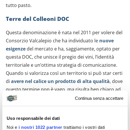
tutto pasto.
Terre del Colleoni DOC
Questa denominazione è nata nel 2011 per volere del
Consorzio Valcalepio che ha individuato le
nuove
esigenze
del mercato e ha, saggiamente, optato per
questa DOC, che unisce il pregio dei vini, l’identità
territoriale e un’ottima strategia di comunicazione.
Quando si valorizza così un territorio si può star certi
di
avere nel calice un prodotto di alta qualità
, dove
questo termine non è vago, ma risulta ben chiaro ad
ogni sorso. Questi vini metodo classico hanno un
Continua senza accettare
perlage fine e persistente, sono prodotti con un
affinamento sui lieviti per un periodo di almeno
Uso responsabile dei dati
quindici mesi, per il Millesimato invece siamo a
Noi e
i nostri 1022 partner
trattiamo i vostri dati
ventiquattro mesi. Questo spumante dalle intense