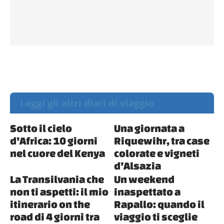
Leggi gli altri diari di viaggio
Sotto il cielo
Una giornata a
d’Africa: 10 giorni
Riquewihr, tra case
nel cuore del Kenya
colorate e vigneti
d’Alsazia
La Transilvania che
Un weekend
non ti aspetti: il mio
inaspettato a
itinerario on the
Rapallo: quando il
road di 4 giorni tra
viaggio ti sceglie