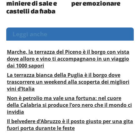
miniere di sale e
per emozionare
castelli da fiaba
Leggi anche
Marche, la terrazza del Piceno è il borgo con vista
dove alloro e vino ti accompagnano in un viaggio
dai 1000 sapori
La terrazza bianca della Puglia è il borgo dove
trascorrere un weekend alla scoperta dei migliori
vini d’Italia
Non è petrolio ma vale una fortuna: nel cuore
della Calabria si produce l’oro nero che il mondo ci
invidia
Il belvedere d’Abruzzo è il posto giusto per una gita
fuori porta durante le feste