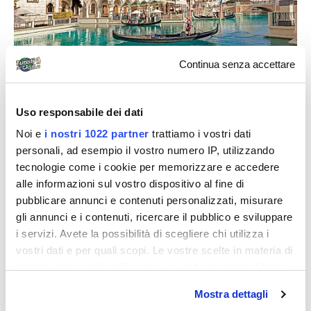
Continua senza accettare
C’è una Venezia nel mondo anche negli Stati Uniti. A
Las Vegas
, nel cuore del deserto del Nevada, c’è una
Uso responsabile dei dati
versione riprodotta fedelmente di Venezia, completa
Noi e
i nostri 1022 partner
trattiamo i vostri dati
di canali, gondole e Piazza San Marco.
The Venetian
personali, ad esempio il vostro numero IP, utilizzando
Resort
è un gigantesco complesso alberghiero che
tecnologie come i cookie per memorizzare e accedere
offre ai suoi ospiti un’esperienza “veneziana” nel
alle informazioni sul vostro dispositivo al fine di
cuore della “Città del Peccato”, dove salire sul Ponte
pubblicare annunci e contenuti personalizzati, misurare
gli annunci e i contenuti, ricercare il pubblico e sviluppare
di Rialto ed entrare in antiche botteghe, ma a migliaia
i servizi. Avete la possibilità di scegliere chi utilizza i
di chilometri dalla originale città italiana.
vostri dati e per quali scopi. Le vostre scelte in materia di
Ovviamente, il tutto ha una
allure
decisamente fittizia,
privacy sono applicabili solo su questa proprietà digitale
un po’ come nelle riproduzioni veneziane che
in cui avete effettuato le vostre scelte. È possibile
Mostra dettagli
troviamo anche a Dubai. Ma sappiamo che a molti
modificare o revocare il proprio consenso in qualsiasi