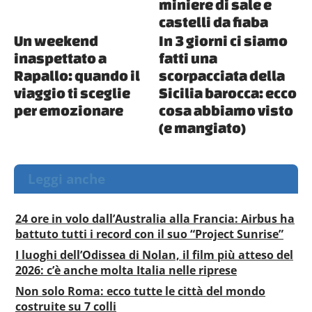
miniere di sale e
castelli da fiaba
Un weekend
In 3 giorni ci siamo
inaspettato a
fatti una
Rapallo: quando il
scorpacciata della
viaggio ti sceglie
Sicilia barocca: ecco
per emozionare
cosa abbiamo visto
(e mangiato)
Leggi anche
24 ore in volo dall’Australia alla Francia: Airbus ha
battuto tutti i record con il suo “Project Sunrise”
I luoghi dell’Odissea di Nolan, il film più atteso del
2026: c’è anche molta Italia nelle riprese
Non solo Roma: ecco tutte le città del mondo
costruite su 7 colli