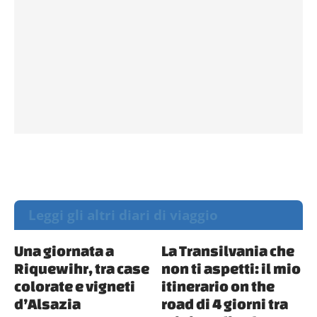
Leggi gli altri diari di viaggio
Una giornata a
La Transilvania che
Riquewihr, tra case
non ti aspetti: il mio
colorate e vigneti
itinerario on the
d’Alsazia
road di 4 giorni tra