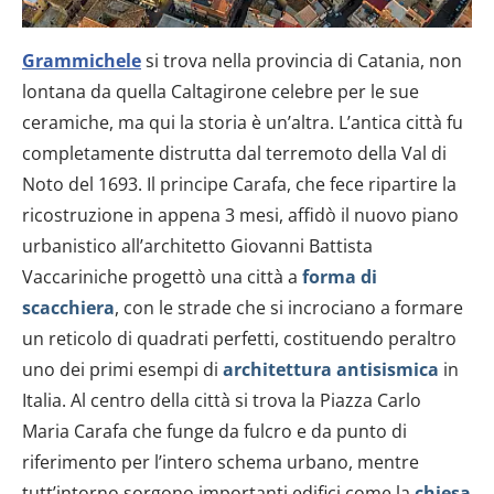
Grammichele
si trova nella provincia di Catania, non
lontana da quella Caltagirone celebre per le sue
ceramiche, ma qui la storia è un’altra. L’antica città fu
completamente distrutta dal terremoto della Val di
Noto del 1693. Il principe Carafa, che fece ripartire la
ricostruzione in appena 3 mesi, affidò il nuovo piano
urbanistico all’architetto Giovanni Battista
Vaccariniche progettò una città a
forma di
scacchiera
, con le strade che si incrociano a formare
un reticolo di quadrati perfetti, costituendo peraltro
uno dei primi esempi di
architettura antisismica
in
Italia. Al centro della città si trova la Piazza Carlo
Maria Carafa che funge da fulcro e da punto di
riferimento per l’intero schema urbano, mentre
tutt’intorno sorgono importanti edifici come la
chiesa