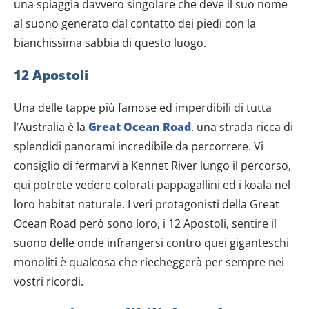
dalla Dichiarazione sui cookie.
una spiaggia davvero singolare che deve il suo nome
al suono generato dal contatto dei piedi con la
Utilizziamo i cookie per personalizzare contenuti ed
bianchissima sabbia di questo luogo.
annunci, per fornire funzionalità dei social media e per
analizzare il nostro traffico. Condividiamo inoltre
12 Apostoli
informazioni sul modo in cui utilizzi il nostro sito con i
nostri partner che si occupano di analisi dei dati web,
Una delle tappe più famose ed imperdibili di tutta
pubblicità e social media, i quali potrebbero combinarle
l’Australia è la
Great Ocean Road
, una strada ricca di
con altre informazioni che hai fornito loro o che hanno
splendidi panorami incredibile da percorrere. Vi
raccolto dal tuo utilizzo dei loro servizi.
consiglio di fermarvi a Kennet River lungo il percorso,
qui potrete vedere colorati pappagallini ed i koala nel
loro habitat naturale. I veri protagonisti della Great
Ocean Road però sono loro, i 12 Apostoli, sentire il
suono delle onde infrangersi contro quei giganteschi
monoliti è qualcosa che riecheggerà per sempre nei
vostri ricordi.