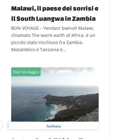
Malawi, il paese dei sorrisi e
il South Luangwa in Zambia
BON VOYAGE – Yendani bwinoIl Malawi,
chiamato The warm earth of Africa, è un
piccolo stato rinchiuso fra Zambia,
Mozambico e Tanzania e...
Diari di viaggio
farfesio