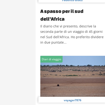
Federico Giotti
A spasso per il sud
dell’Africa
Il diario che vi presento, descrive la
seconda parte di un viaggio di 45 giorni
nel Sud dell'Africa. Ho preferito dividere
in due puntate...
Diari di viaggio
voyager7876