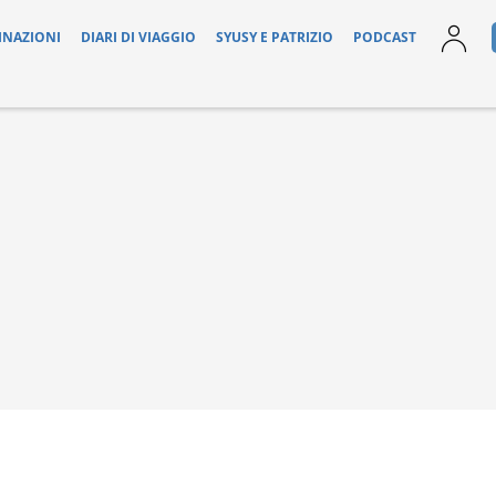
INAZIONI
DIARI DI VIAGGIO
SYUSY E PATRIZIO
PODCAST