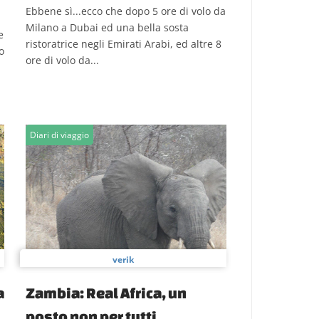
Ebbene sì...ecco che dopo 5 ore di volo da
Milano a Dubai ed una bella sosta
e
ristoratrice negli Emirati Arabi, ed altre 8
o
ore di volo da...
Diari di viaggio
verik
a
Zambia: Real Africa, un
posto non per tutti