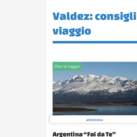
Valdez: consigli 
viaggio
Diari di viaggio
aletremo
Argentina “Fai da Te”