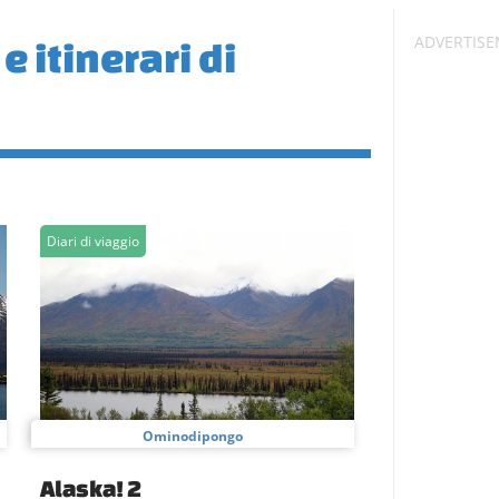
e itinerari di
Diari di viaggio
Ominodipongo
Alaska! 2