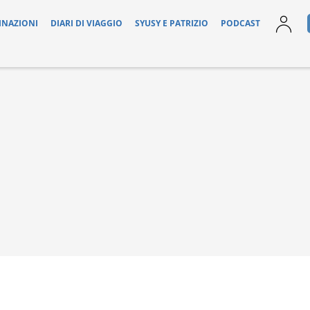
INAZIONI
DIARI DI VIAGGIO
SYUSY E PATRIZIO
PODCAST