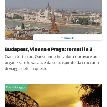
informazioni sul modo in cui utilizzi il nostro sito con i
nostri partner che si occupano di analisi dei dati web,
pubblicità e social media, i quali potrebbero combinarle
con altre informazioni che hai fornito loro o che hanno
raccolto dal tuo utilizzo dei loro servizi.
momo341
Budapest, Vienna e Praga: tornati in 3
Ciao a tutti i tpc. Quest'anno ho voluto riprovare ad
organizzare le vacanze da solo, ispirato da i racconti
di viaggio letti in questo...
Diari di viaggio