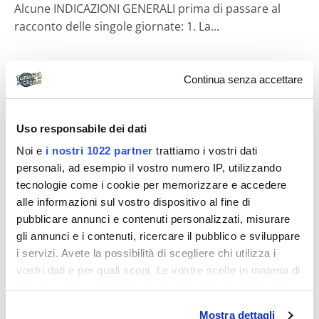
Alcune INDICAZIONI GENERALI prima di passare al
racconto delle singole giornate: 1. La...
Continua senza accettare
Diari di viaggio
Uso responsabile dei dati
Noi e
i nostri 1022 partner
trattiamo i vostri dati
personali, ad esempio il vostro numero IP, utilizzando
tecnologie come i cookie per memorizzare e accedere
alle informazioni sul vostro dispositivo al fine di
maurizio47
pubblicare annunci e contenuti personalizzati, misurare
gli annunci e i contenuti, ricercare il pubblico e sviluppare
Ungheria
i servizi. Avete la possibilità di scegliere chi utilizza i
UNGHERIA 2007 Appunti di viaggio di Maurizio Moroni
vostri dati e per quali scopi. Le vostre scelte in materia di
e Stefania Dantini Per la preparazione del viaggio ci si
privacy sono applicabili solo su questa proprietà digitale
siamo avvalsi: • Di appunti...
in cui avete effettuato le vostre scelte. È possibile
Mostra dettagli