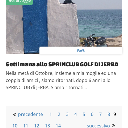
Diari di viaggio
Fofò
Settimana allo SPRINCLUB GOLF DI JERBA
Nella metà di Ottobre, insieme a mia moglie ed una
coppia di amici , siamo ritornati, dopo 6 anni allo
SPRINCLUB di JERBA. Siamo ritornati...
precedente
1
2
3
4
5
6
7
8
9
10
11
12
13
14
successivo