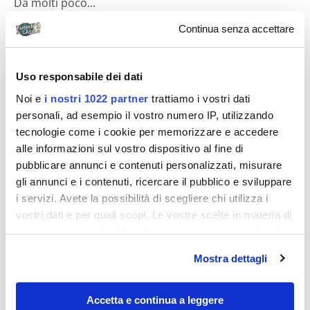
Da molti poco...
Continua senza accettare
Diari di viaggio
Uso responsabile dei dati
Noi e
i nostri 1022 partner
trattiamo i vostri dati
personali, ad esempio il vostro numero IP, utilizzando
tecnologie come i cookie per memorizzare e accedere
alle informazioni sul vostro dispositivo al fine di
pubblicare annunci e contenuti personalizzati, misurare
Conan_Cleopatra
gli annunci e i contenuti, ricercare il pubblico e sviluppare
i servizi. Avete la possibilità di scegliere chi utilizza i
Tour della costa Tunisia
vostri dati e per quali scopi. Le vostre scelte in materia di
Tunisia 5-8 gennaio 2006 ...Ancora io e Luca, ancora
privacy sono applicabili solo su questa proprietà digitale
in cui avete effettuato le vostre scelte. È possibile
un last second ed ancora un viaggio da ricordare!!!!
Mostra dettagli
modificare o revocare il proprio consenso in qualsiasi
Tour della costa tunisina, 1000...
momento dalla Dichiarazione sui cookie o facendo clic
sull'icona di attivazione della privacy.
Accetta e continua a leggere