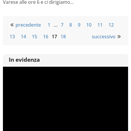
Varese alle ore 6 e ci dirigiamo...
precedente
1
…
7
8
9
10
11
12
13
14
15
16
17
18
successivo
In evidenza