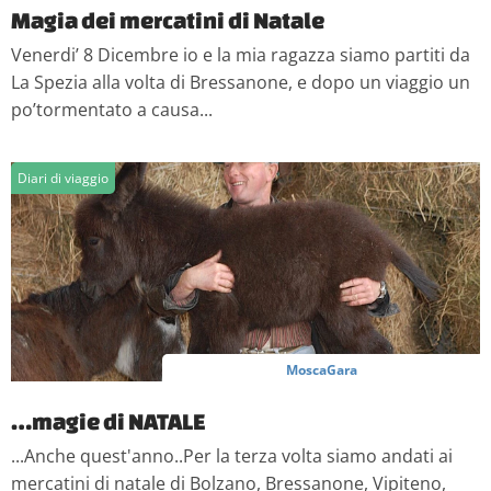
nostri partner che si occupano di analisi dei dati web,
Magia dei mercatini di Natale
pubblicità e social media, i quali potrebbero combinarle
Venerdi’ 8 Dicembre io e la mia ragazza siamo partiti da
con altre informazioni che hai fornito loro o che hanno
La Spezia alla volta di Bressanone, e dopo un viaggio un
raccolto dal tuo utilizzo dei loro servizi.
po’tormentato a causa...
Diari di viaggio
MoscaGara
…magie di NATALE
...Anche quest'anno..Per la terza volta siamo andati ai
mercatini di natale di Bolzano, Bressanone, Vipiteno,