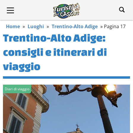
Home
»
Luoghi
»
Trentino-Alto Adige
»
Pagina 17
Trentino-Alto Adige:
consigli e itinerari di
viaggio
Diari di viaggio