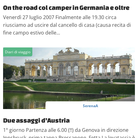
On the road col camper in Germania e oltre
Venerdì 27 luglio 2007 Finalmente alle 19.30 circa
riusciamo ad uscire dal cancello di casa (causa recita di
fine campo estivo delle...
Diari di viaggio
SerenaA
Due assaggi d’Austria
1° giorno Partenza alle 6.00 (!!) da Genova in direzione
Innsbruck, prima tappa Bressanone. Fetta La levataccia è