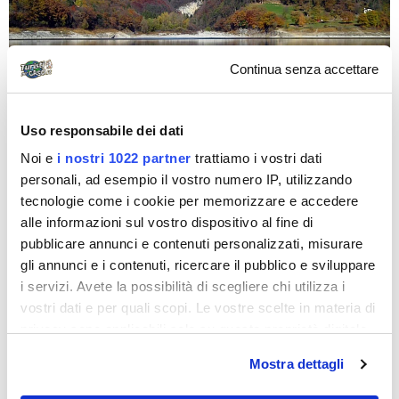
Continua senza accettare
BETTI75
Uso responsabile dei dati
Noi e
i nostri 1022 partner
trattiamo i vostri dati
Alto Adige, canederli, ma non solo
personali, ad esempio il vostro numero IP, utilizzando
Partenza ore 8:30: destinazione Trentino Alto Adige.
tecnologie come i cookie per memorizzare e accedere
Facciamo una veloce colazione alla Ns pasticceria
alle informazioni sul vostro dispositivo al fine di
preferita “La Dolce Vita” e...
pubblicare annunci e contenuti personalizzati, misurare
gli annunci e i contenuti, ricercare il pubblico e sviluppare
i servizi. Avete la possibilità di scegliere chi utilizza i
Diari di viaggio
vostri dati e per quali scopi. Le vostre scelte in materia di
privacy sono applicabili solo su questa proprietà digitale
in cui avete effettuato le vostre scelte. È possibile
Mostra dettagli
modificare o revocare il proprio consenso in qualsiasi
momento dalla Dichiarazione sui cookie o facendo clic