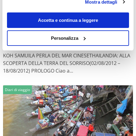
Mostra dettagli
modificare o revocare il proprio consenso in qualsiasi
momento dalla Dichiarazione sui cookie o facendo clic
sull'icona di attivazione della privacy.
Accetta e continua a leggere
Luanella
Con il tuo consenso, vorremmo anche:
Personalizza
raccogliere informazioni sulla tua posizione
Koh Samui: la perla del Mar Cinese
geografica, con un'approssimazione di qualche
KOH SAMUILA PERLA DEL MAR CINESETHAILANDIA: ALLA
metro,
SCOPERTA DELLA TERRA DEL SORRISO(02/08/2012 –
Identificare il tuo dispositivo, scansionandolo
18/08/2012) PROLOGO Ciao a...
attivamente alla ricerca di caratteristiche specifiche
(impronte digitali).
Approfondisci come vengono elaborati i tuoi dati personali
Diari di viaggio
e imposta le tue preferenze nella
sezione dettagli
. Puoi
modificare o ritirare il tuo consenso in qualsiasi momento
dalla Dichiarazione sui cookie.
Utilizziamo i cookie per personalizzare contenuti ed
annunci, per fornire funzionalità dei social media e per