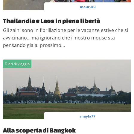
analizzare il nostro traffico. Condividiamo inoltre
maururu
informazioni sul modo in cui utilizzi il nostro sito con i
nostri partner che si occupano di analisi dei dati web,
Thailandia e Laos in piena libertà
pubblicità e social media, i quali potrebbero combinarle
Gli zaini sono in fibrillazione per le vacanze estive che si
con altre informazioni che hai fornito loro o che hanno
avvicinano… ma ignorano che il nostro mouse sta
raccolto dal tuo utilizzo dei loro servizi.
pensando già al prossimo...
Diari di viaggio
mayla77
Alla scoperta di Bangkok