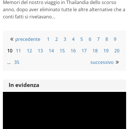
Memori del nostro viaggio in Thailandia dello scorso
anno, dopo aver eliminato tutte le altre alternative che a
conti fatti si rivelavano...
precedente
1
2
3
4
5
6
7
8
9
10
11
12
13
14
15
16
17
18
19
20
…
35
successivo
In evidenza