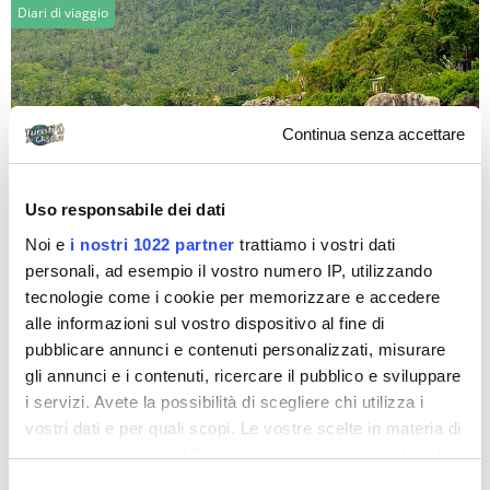
Diari di viaggio
Continua senza accettare
orne79
Uso responsabile dei dati
Noi e
i nostri 1022 partner
trattiamo i vostri dati
A spasso per la Thailandia
personali, ad esempio il vostro numero IP, utilizzando
11-12 giugno 2013 Poco dopo le 19 siamo in aeroporto a
tecnologie come i cookie per memorizzare e accedere
Malpensa pronti per la nostra nuova avventura. La
alle informazioni sul vostro dispositivo al fine di
Thailandia ci aspetta! Per fortuna...
pubblicare annunci e contenuti personalizzati, misurare
gli annunci e i contenuti, ricercare il pubblico e sviluppare
i servizi. Avete la possibilità di scegliere chi utilizza i
Diari di viaggio
vostri dati e per quali scopi. Le vostre scelte in materia di
privacy sono applicabili solo su questa proprietà digitale
in cui avete effettuato le vostre scelte. È possibile