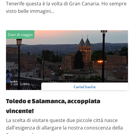
Tenerife questa è la volta di Gran Canaria. Ho sempre
Utilizziamo i cookie per personalizzare contenuti ed
visto belle immagini...
annunci, per fornire funzionalità dei social media e per
analizzare il nostro traffico. Condividiamo inoltre
informazioni sul modo in cui utilizzi il nostro sito con i
Diari di viaggio
nostri partner che si occupano di analisi dei dati web,
pubblicità e social media, i quali potrebbero combinarle
con altre informazioni che hai fornito loro o che hanno
raccolto dal tuo utilizzo dei loro servizi.
CarlaCharlie
Toledo e Salamanca, accoppiata
vincente!
La scelta di visitare queste due piccole città nasce
dall'esigenza di allargare la nostra conoscenza della