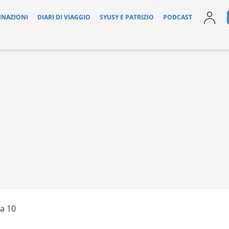
INAZIONI
DIARI DI VIAGGIO
SYUSY E PATRIZIO
PODCAST
a 10