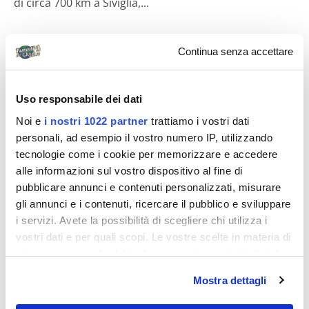
di circa 700 km a Siviglia,...
Continua senza accettare
Diari di viaggio
Uso responsabile dei dati
Noi e
i nostri 1022 partner
trattiamo i vostri dati
personali, ad esempio il vostro numero IP, utilizzando
tecnologie come i cookie per memorizzare e accedere
alle informazioni sul vostro dispositivo al fine di
Mauro Puliani
pubblicare annunci e contenuti personalizzati, misurare
gli annunci e i contenuti, ricercare il pubblico e sviluppare
Col camper in Andalusia di e non solo
i servizi. Avete la possibilità di scegliere chi utilizza i
Viaggiatori itineranti e camperisti ormai ventennali
vostri dati e per quali scopi. Le vostre scelte in materia di
dopo che per quindici anni abbiamo esplorato e
privacy sono applicabili solo su questa proprietà digitale
conosciuto ed imparato ad apprezzare,...
in cui avete effettuato le vostre scelte. È possibile
Mostra dettagli
modificare o revocare il proprio consenso in qualsiasi
momento dalla Dichiarazione sui cookie o facendo clic