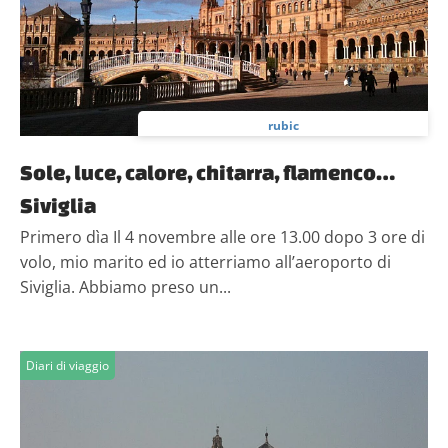
nostri partner che si occupano di analisi dei dati web,
pubblicità e social media, i quali potrebbero combinarle
con altre informazioni che hai fornito loro o che hanno
raccolto dal tuo utilizzo dei loro servizi.
rubic
Sole, luce, calore, chitarra, flamenco…
Siviglia
Primero dìa Il 4 novembre alle ore 13.00 dopo 3 ore di
volo, mio marito ed io atterriamo all’aeroporto di
Siviglia. Abbiamo preso un...
Diari di viaggio