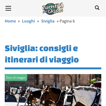
Home
»
Luoghi
»
Siviglia
»
Pagina 6
Siviglia: consigli e
itinerari di viaggio
Diari di viaggio