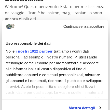
Welcome! Questo benvenuto è stato per me l’essenza
del viaggio. L’Iran è bellissimo, ma gli iraniani lo sono
ancora di più e ti...
Continua senza accettare
Diari di viaggio
Uso responsabile dei dati
Noi e
i nostri 1022 partner
trattiamo i vostri dati
personali, ad esempio il vostro numero IP, utilizzando
tecnologie come i cookie per memorizzare e accedere
alle informazioni sul vostro dispositivo al fine di
pubblicare annunci e contenuti personalizzati, misurare
gli annunci e i contenuti, ricercare il pubblico e sviluppare
robi85
i servizi. Avete la possibilità di scegliere chi utilizza i
Iran, una piacevole sorpresa
vostri dati e per quali scopi. Le vostre scelte in materia di
privacy sono applicabili solo su questa proprietà digitale
Ci siamo innamorati dell’Iran grazie ad alcune foto
in cui avete effettuato le vostre scelte. È possibile
pubblicate online e non abbiamo resistito alla
Mostra dettagli