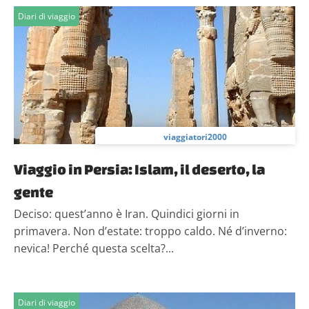
informazioni sul modo in cui utilizzi il nostro sito con i
Diari di viaggio
nostri partner che si occupano di analisi dei dati web,
pubblicità e social media, i quali potrebbero combinarle
con altre informazioni che hai fornito loro o che hanno
raccolto dal tuo utilizzo dei loro servizi.
viaggiatori2000
Viaggio in Persia: Islam, il deserto, la
gente
Deciso: quest’anno è Iran. Quindici giorni in
primavera. Non d’estate: troppo caldo. Né d’inverno:
nevica! Perché questa scelta?...
Diari di viaggio