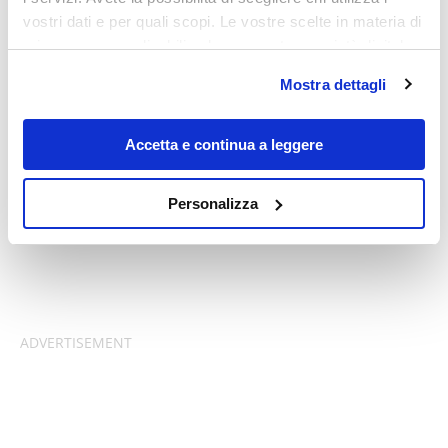
vostri dati e per quali scopi. Le vostre scelte in materia di
privacy sono applicabili solo su questa proprietà digitale
in cui avete effettuato le vostre scelte. È possibile
Mostra dettagli
modificare o revocare il proprio consenso in qualsiasi
momento dalla Dichiarazione sui cookie o facendo clic
sull'icona di attivazione della privacy.
Accetta e continua a leggere
Con il tuo consenso, vorremmo anche:
Personalizza
raccogliere informazioni sulla tua posizione
geografica, con un'approssimazione di qualche
metro,
Identificare il tuo dispositivo, scansionandolo
attivamente alla ricerca di caratteristiche specifiche
(impronte digitali).
Approfondisci come vengono elaborati i tuoi dati personali
e imposta le tue preferenze nella
sezione dettagli
. Puoi
modificare o ritirare il tuo consenso in qualsiasi momento
dalla Dichiarazione sui cookie.