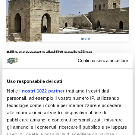
molo
Alla scoperta dell’Azerbaijan
Continua senza accettare
Assieme alla compagna di viaggi Maria Luisa, alla
ricerca di mete ancora non battute dal turismo di
massa, decidiamo di visitare...
Uso responsabile dei dati
Noi e
i nostri 1022 partner
trattiamo i vostri dati
personali, ad esempio il vostro numero IP, utilizzando
tecnologie come i cookie per memorizzare e accedere
alle informazioni sul vostro dispositivo al fine di
In evidenza
pubblicare annunci e contenuti personalizzati, misurare
gli annunci e i contenuti, ricercare il pubblico e sviluppare
i servizi. Avete la possibilità di scegliere chi utilizza i