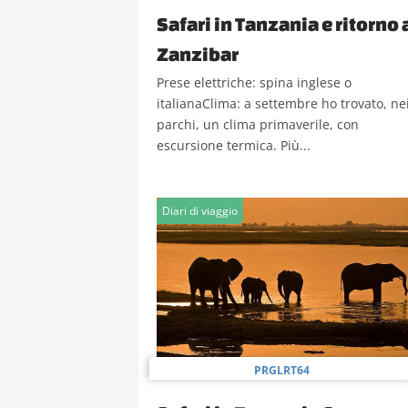
Safari in Tanzania e ritorno 
Zanzibar
Prese elettriche: spina inglese o
italianaClima: a settembre ho trovato, ne
parchi, un clima primaverile, con
escursione termica. Più...
Diari di viaggio
PRGLRT64