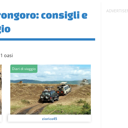
ongoro: consigli e
gio
1 oasi
Diari di viaggio
ziorico45