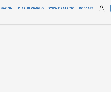
INAZIONI
DIARI DI VIAGGIO
SYUSY E PATRIZIO
PODCAST