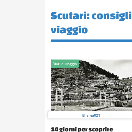
Scutari: consigli 
viaggio
Diari di viaggio
Elisina021
14 giorni per scoprire