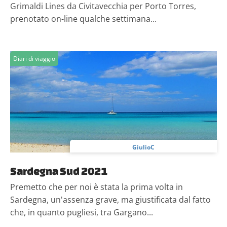
Grimaldi Lines da Civitavecchia per Porto Torres,
annunci, per fornire funzionalità dei social media e per
prenotato on-line qualche settimana...
analizzare il nostro traffico. Condividiamo inoltre
informazioni sul modo in cui utilizzi il nostro sito con i
nostri partner che si occupano di analisi dei dati web,
pubblicità e social media, i quali potrebbero combinarle
Diari di viaggio
con altre informazioni che hai fornito loro o che hanno
raccolto dal tuo utilizzo dei loro servizi.
GiulioC
Sardegna Sud 2021
Premetto che per noi è stata la prima volta in
Sardegna, un'assenza grave, ma giustificata dal fatto
che, in quanto pugliesi, tra Gargano...