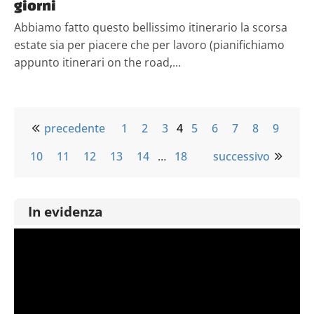
giorni
Abbiamo fatto questo bellissimo itinerario la scorsa
estate sia per piacere che per lavoro (pianifichiamo
appunto itinerari on the road,...
precedente
1
2
3
4
5
6
7
8
9
10
11
12
13
14
…
18
successivo
In evidenza