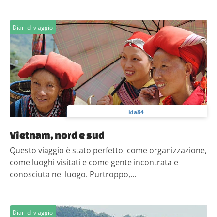
nostri partner che si occupano di analisi dei dati web,
pubblicità e social media, i quali potrebbero combinarle
con altre informazioni che hai fornito loro o che hanno
Diari di viaggio
raccolto dal tuo utilizzo dei loro servizi.
kia84_
Vietnam, nord e sud
Questo viaggio è stato perfetto, come organizzazione,
come luoghi visitati e come gente incontrata e
conosciuta nel luogo. Purtroppo,...
Diari di viaggio