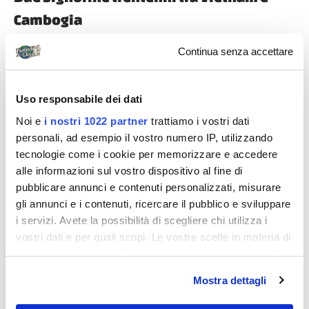
Cambogia
Hanoi, Halong Bay, Sapa, Hoi An, Siem Raep, Angkor
Continua senza accettare
Wat, Phnom Penh e Phu Quoc tra treni, bus, aerei low
cost, trekking, barche, traghetti,...
Uso responsabile dei dati
Noi e
i nostri 1022 partner
trattiamo i vostri dati
Diari di viaggio
personali, ad esempio il vostro numero IP, utilizzando
tecnologie come i cookie per memorizzare e accedere
alle informazioni sul vostro dispositivo al fine di
pubblicare annunci e contenuti personalizzati, misurare
gli annunci e i contenuti, ricercare il pubblico e sviluppare
i servizi. Avete la possibilità di scegliere chi utilizza i
vostri dati e per quali scopi. Le vostre scelte in materia di
jack99
privacy sono applicabili solo su questa proprietà digitale
in cui avete effettuato le vostre scelte. È possibile
Mostra dettagli
Vietnam da nord a sud 3
modificare o revocare il proprio consenso in qualsiasi
momento dalla Dichiarazione sui cookie o facendo clic
Spesa: € 1.500/1.700 ca. Periodo: dal 13 al 31