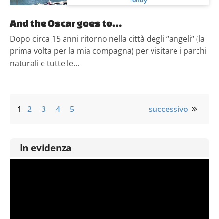
rondy
And the Oscar goes to…
Dopo circa 15 anni ritorno nella città degli “angeli“ (la
prima volta per la mia compagna) per visitare i parchi
naturali e tutte le...
1
2
3
4
5
successivo
In evidenza