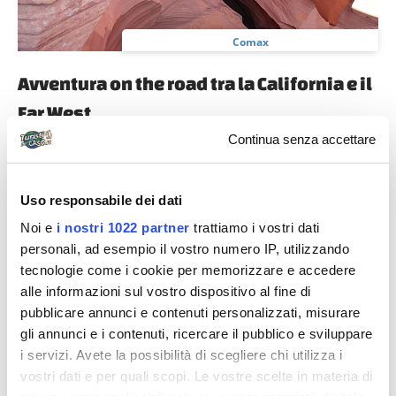
Comax
Avventura on the road tra la California e il
Far West
Il sogno di un viaggio in California e nei parchi USA
Continua senza accettare
l'avevamo coltivato da tempo e finalmente, in una
grigia giornata d'inverno, trovo...
Uso responsabile dei dati
Noi e
i nostri 1022 partner
trattiamo i vostri dati
personali, ad esempio il vostro numero IP, utilizzando
Diari di viaggio
tecnologie come i cookie per memorizzare e accedere
alle informazioni sul vostro dispositivo al fine di
pubblicare annunci e contenuti personalizzati, misurare
gli annunci e i contenuti, ricercare il pubblico e sviluppare
i servizi. Avete la possibilità di scegliere chi utilizza i
vostri dati e per quali scopi. Le vostre scelte in materia di