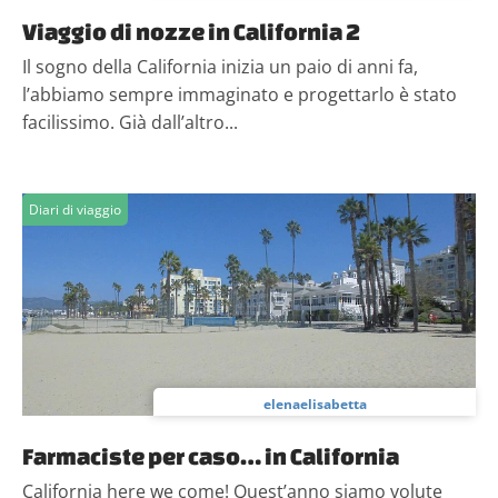
annunci, per fornire funzionalità dei social media e per
Viaggio di nozze in California 2
analizzare il nostro traffico. Condividiamo inoltre
Il sogno della California inizia un paio di anni fa,
informazioni sul modo in cui utilizzi il nostro sito con i
l’abbiamo sempre immaginato e progettarlo è stato
nostri partner che si occupano di analisi dei dati web,
facilissimo. Già dall’altro...
pubblicità e social media, i quali potrebbero combinarle
con altre informazioni che hai fornito loro o che hanno
raccolto dal tuo utilizzo dei loro servizi.
Diari di viaggio
elenaelisabetta
Farmaciste per caso… in California
California here we come! Quest’anno siamo volute