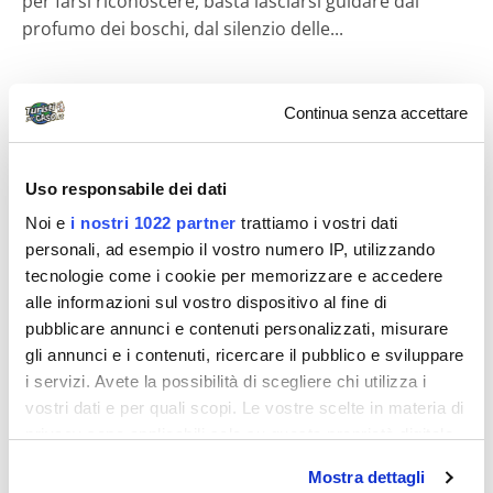
per farsi riconoscere, basta lasciarsi guidare dal
profumo dei boschi, dal silenzio delle...
Continua senza accettare
Destinazioni
Uso responsabile dei dati
Noi e
i nostri 1022 partner
trattiamo i vostri dati
personali, ad esempio il vostro numero IP, utilizzando
tecnologie come i cookie per memorizzare e accedere
alle informazioni sul vostro dispositivo al fine di
Matteo Meliconi
pubblicare annunci e contenuti personalizzati, misurare
Tra boschi, laghi e tradizioni: un viaggio
gli annunci e i contenuti, ricercare il pubblico e sviluppare
i servizi. Avete la possibilità di scegliere chi utilizza i
nel cuore più genuino del Trentino
vostri dati e per quali scopi. Le vostre scelte in materia di
Tra le montagne che si specchiano in acque cristalline
privacy sono applicabili solo su questa proprietà digitale
e i boschi che profumano di resina, c’è un luogo dove
in cui avete effettuato le vostre scelte. È possibile
Mostra dettagli
il tempo sembra rallentare...
modificare o revocare il proprio consenso in qualsiasi