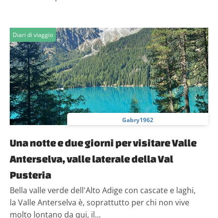
informazioni sul modo in cui utilizzi il nostro sito con i
nostri partner che si occupano di analisi dei dati web,
pubblicità e social media, i quali potrebbero combinarle
Diari di viaggio
con altre informazioni che hai fornito loro o che hanno
raccolto dal tuo utilizzo dei loro servizi.
Gabry1962
Una notte e due giorni per visitare Valle
Anterselva, valle laterale della Val
Pusteria
Bella valle verde dell'Alto Adige con cascate e laghi,
la Valle Anterselva è, soprattutto per chi non vive
molto lontano da qui, il...