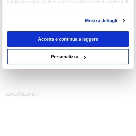
vostri dati e per quali scopi. Le vostre scelte in materia di
privacy sono applicabili solo su questa proprietà digitale
in cui avete effettuato le vostre scelte. È possibile
Mostra dettagli
modificare o revocare il proprio consenso in qualsiasi
momento dalla Dichiarazione sui cookie o facendo clic
sull'icona di attivazione della privacy.
Accetta e continua a leggere
Con il tuo consenso, vorremmo anche:
Personalizza
raccogliere informazioni sulla tua posizione
geografica, con un'approssimazione di qualche
metro,
Identificare il tuo dispositivo, scansionandolo
attivamente alla ricerca di caratteristiche specifiche
(impronte digitali).
Approfondisci come vengono elaborati i tuoi dati personali
e imposta le tue preferenze nella
sezione dettagli
. Puoi
modificare o ritirare il tuo consenso in qualsiasi momento
dalla Dichiarazione sui cookie.