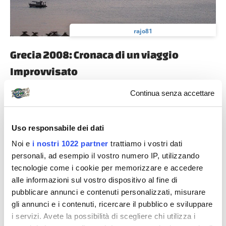
rajo81
Grecia 2008: Cronaca di un viaggio
Improvvisato
La pazzia non ha mai fine, certo devo dire che un
Continua senza accettare
viaggio così deciso da un giorno ad un altro
vorrebbero intraprenderlo tutti, un...
Uso responsabile dei dati
Noi e
i nostri 1022 partner
trattiamo i vostri dati
personali, ad esempio il vostro numero IP, utilizzando
tecnologie come i cookie per memorizzare e accedere
In evidenza
alle informazioni sul vostro dispositivo al fine di
pubblicare annunci e contenuti personalizzati, misurare
gli annunci e i contenuti, ricercare il pubblico e sviluppare
i servizi. Avete la possibilità di scegliere chi utilizza i