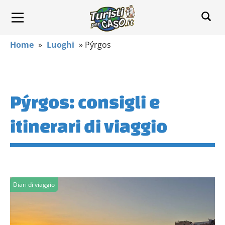
Home
»
Luoghi
»
Pýrgos
Pýrgos: consigli e
itinerari di viaggio
Diari di viaggio