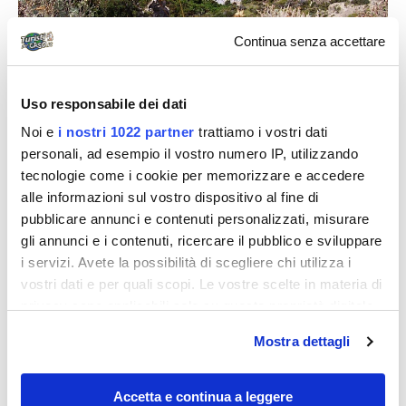
Continua senza accettare
Uso responsabile dei dati
Noi e
i nostri 1022 partner
trattiamo i vostri dati
cappellaccio
personali, ad esempio il vostro numero IP, utilizzando
Natura incontaminata cercasi
tecnologie come i cookie per memorizzare e accedere
alle informazioni sul vostro dispositivo al fine di
In viaggio Oggi è il 24 luglio 2010. Mi trovo, assieme a
pubblicare annunci e contenuti personalizzati, misurare
mio figlio, sul pullman di Imperatore Travel che mi
gli annunci e i contenuti, ricercare il pubblico e sviluppare
condurrà a Ischia. A un...
i servizi. Avete la possibilità di scegliere chi utilizza i
vostri dati e per quali scopi. Le vostre scelte in materia di
privacy sono applicabili solo su questa proprietà digitale
Diari di viaggio
in cui avete effettuato le vostre scelte. È possibile
Mostra dettagli
modificare o revocare il proprio consenso in qualsiasi
momento dalla Dichiarazione sui cookie o facendo clic
sull'icona di attivazione della privacy.
Accetta e continua a leggere