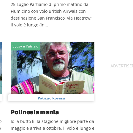
25 Luglio Partiamo di primo mattino da
Fiumicino con volo British Airwais con
destinazione San Francisco, via Heatrow;
il volo è lungo (in...
Syusy e Patrizio
Patrizio Roversi
Polinesia mania
o
Io la butto lì: la stagione migliore parte da
o
maggio e arriva a ottobre, il volo è lungo e