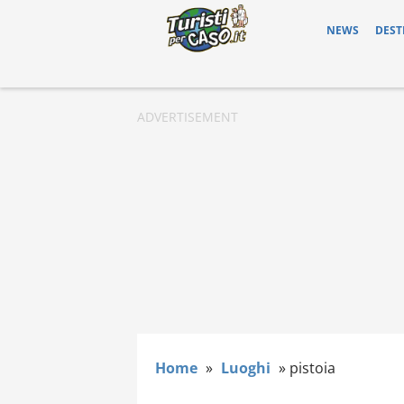
NEWS
DEST
Home
»
Luoghi
»
pistoia