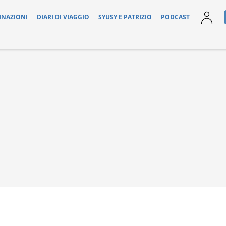
INAZIONI
DIARI DI VIAGGIO
SYUSY E PATRIZIO
PODCAST