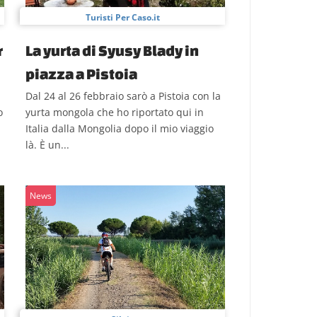
Turisti Per Caso.it
r
La yurta di Syusy Blady in
piazza a Pistoia
Dal 24 al 26 febbraio sarò a Pistoia con la
o
yurta mongola che ho riportato qui in
Italia dalla Mongolia dopo il mio viaggio
là. È un...
News