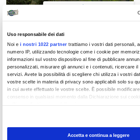
beretz
C
Maremma e Val d’Orcia
VENERDI 27/04/12 Partiamo, Valter ed io, da Lipomo
Uso responsabile dei dati
alle ore 5, destinazione la Maremma Toscana, farà da
Noi e
i nostri 1022 partner
trattiamo i vostri dati personali, 
base l’Hotel La Fattoria...
numero IP, utilizzando tecnologie come i cookie per memoriz
informazioni sul vostro dispositivo al fine di pubblicare annun
personalizzati, misurare gli annunci e i contenuti, ricercare il
Diari di viaggio
servizi. Avete la possibilità di scegliere chi utilizza i vostri da
vostre scelte in materia di privacy sono applicabili solo su qu
in cui avete effettuato le vostre scelte. È possibile modificare
consenso in qualsiasi momento dalla Dichiarazione sui cooki
sull'icona di attivazione della privacy.
Con il tuo consenso, vorremmo anche:
Davidoof
raccogliere informazioni sulla tua posizione geografic
Accetta e continua a leggere
un'approssimazione di qualche metro,
Quattro giorni in Toscana