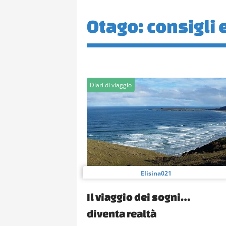
Otago: consigli e
Diari di viaggio
Elisina021
Il viaggio dei sogni…
diventa realtà