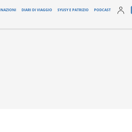
INAZIONI
DIARI DI VIAGGIO
SYUSY E PATRIZIO
PODCAST