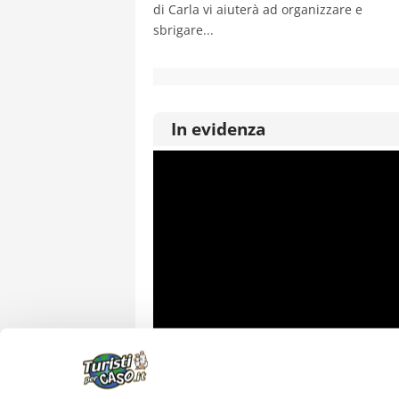
di Carla vi aiuterà ad organizzare e
sbrigare...
In evidenza