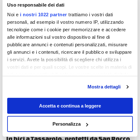
Francesca Bertha
Uso responsabile dei dati
Noi e
i nostri 1022 partner
trattiamo i vostri dati
Monferrato esperienze da gustare
personali, ad esempio il vostro numero IP, utilizzando
Se a un pittore si chiedesse di dipingere il piacere
tecnologie come i cookie per memorizzare e accedere
pensando a un paesaggio, molto probabilmente
alle informazioni sul vostro dispositivo al fine di
l'artista ci consegnerebbe delle delicate...
pubblicare annunci e contenuti personalizzati, misurare
gli annunci e i contenuti, ricercare il pubblico e sviluppare
i servizi. Avete la possibilità di scegliere chi utilizza i
vostri dati e per quali scopi. Le vostre scelte in materia di
Diari di viaggio
privacy sono applicabili solo su questa proprietà digitale
in cui avete effettuato le vostre scelte. È possibile
Mostra dettagli
modificare o revocare il proprio consenso in qualsiasi
momento dalla Dichiarazione sui cookie o facendo clic
sull'icona di attivazione della privacy.
Accetta e continua a leggere
Con il tuo consenso, vorremmo anche:
Personalizza
Francesca Bertha
raccogliere informazioni sulla tua posizione
geografica, con un'approssimazione di qualche
In bici a Tassarolo, protetti da San Rocco