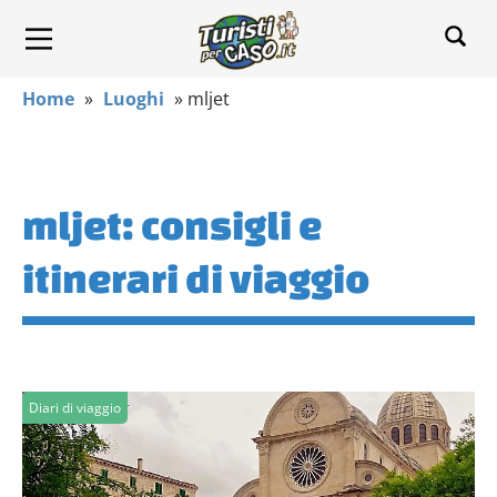
Home
»
Luoghi
»
mljet
mljet: consigli e
itinerari di viaggio
Diari di viaggio