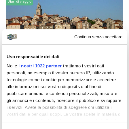
Diari di viaggio
Continua senza accettare
BarbaraPc
Uso responsabile dei dati
In Croazia con lo zaino
Noi e
i nostri 1022 partner
trattiamo i vostri dati
personali, ad esempio il vostro numero IP, utilizzando
Partenza da Milano Malpensa con Easy Jet, volo
tecnologie come i cookie per memorizzare e accedere
prenotato qualche mese prima e 60 euro a persona
alle informazioni sul vostro dispositivo al fine di
con il solo bagaglio a mano. Come sempre...
pubblicare annunci e contenuti personalizzati, misurare
gli annunci e i contenuti, ricercare il pubblico e sviluppare
i servizi. Avete la possibilità di scegliere chi utilizza i
Diari di viaggio
vostri dati e per quali scopi. Le vostre scelte in materia di
privacy sono applicabili solo su questa proprietà digitale
in cui avete effettuato le vostre scelte. È possibile