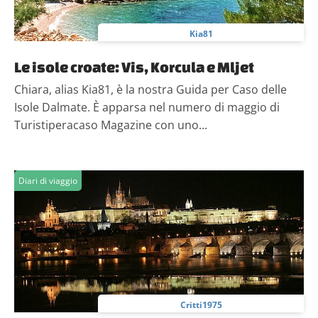
analizzare il nostro traffico. Condividiamo inoltre
informazioni sul modo in cui utilizzi il nostro sito con i
Kia81
nostri partner che si occupano di analisi dei dati web,
pubblicità e social media, i quali potrebbero combinarle
Le isole croate: Vis, Korcula e Mljet
con altre informazioni che hai fornito loro o che hanno
Chiara, alias Kia81, è la nostra Guida per Caso delle
raccolto dal tuo utilizzo dei loro servizi.
Isole Dalmate. È apparsa nel numero di maggio di
Turistiperacaso Magazine con uno...
Diari di viaggio
Critti1975