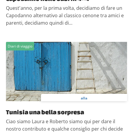
analizzare il nostro traffico. Condividiamo inoltre
Quest'anno, per la prima volta, decidiamo di fare un
informazioni sul modo in cui utilizzi il nostro sito con i
Capodanno alternativo al classico cenone tra amici e
nostri partner che si occupano di analisi dei dati web,
parenti, decidiamo quindi di...
pubblicità e social media, i quali potrebbero combinarle
con altre informazioni che hai fornito loro o che hanno
raccolto dal tuo utilizzo dei loro servizi.
Diari di viaggio
alla
Tunisia una bella sorpresa
Ciao siamo Laura e Roberto siamo qui per dare il
nostro contributo e qualche consiglio per chi decide