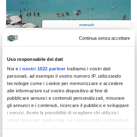
manush
Vacanza a Malta…che delusione!!!
Continua senza accettare
Ciao a tutti, volevo raccontarvi della mia
(dis)avventura estiva a Malta. Eravamo in quattro, e
Uso responsabile dei dati
abbiamo deciso di visitare Malta perché...
Noi e
i nostri 1022 partner
trattiamo i vostri dati
personali, ad esempio il vostro numero IP, utilizzando
tecnologie come i cookie per memorizzare e accedere
Diari di viaggio
alle informazioni sul vostro dispositivo al fine di
pubblicare annunci e contenuti personalizzati, misurare
gli annunci e i contenuti, ricercare il pubblico e sviluppare
i servizi. Avete la possibilità di scegliere chi utilizza i
vostri dati e per quali scopi. Le vostre scelte in materia di
privacy sono applicabili solo su questa proprietà digitale
in cui avete effettuato le vostre scelte. È possibile