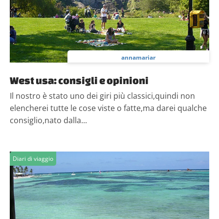
informazioni sul modo in cui utilizzi il nostro sito con i
nostri partner che si occupano di analisi dei dati web,
pubblicità e social media, i quali potrebbero combinarle
con altre informazioni che hai fornito loro o che hanno
raccolto dal tuo utilizzo dei loro servizi.
annamariar
West usa: consigli e opinioni
Il nostro è stato uno dei giri più classici,quindi non
elencherei tutte le cose viste o fatte,ma darei qualche
consiglio,nato dalla...
Diari di viaggio