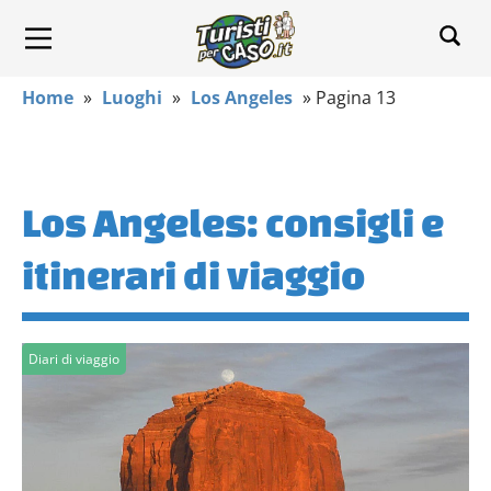
Home
»
Luoghi
»
Los Angeles
»
Pagina 13
Los Angeles: consigli e
itinerari di viaggio
Diari di viaggio