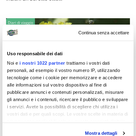
Diari di viaggio
Continua senza accettare
Uso responsabile dei dati
Noi e
i nostri 1022 partner
trattiamo i vostri dati
personali, ad esempio il vostro numero IP, utilizzando
Claudione
tecnologie come i cookie per memorizzare e accedere
alle informazioni sul vostro dispositivo al fine di
West Coast 2
pubblicare annunci e contenuti personalizzati, misurare
Da molto tempo sognavo di battere le polverose
gli annunci e i contenuti, ricercare il pubblico e sviluppare
strade sterminate della West Coast, alla ricerca del
i servizi. Avete la possibilità di scegliere chi utilizza i
Grande Sogno Americano. Finalmente...
vostri dati e per quali scopi. Le vostre scelte in materia di
privacy sono applicabili solo su questa proprietà digitale
in cui avete effettuato le vostre scelte. È possibile
Mostra dettagli
modificare o revocare il proprio consenso in qualsiasi