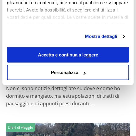
gli annunci e i contenuti, ricercare il pubblico e sviluppare
i servizi. Avete la possibilità di scegliere chi utilizza i
Diari di viaggio
vostri dati e per quali scopi. Le vostre scelte in materia di
privacy sono applicabili solo su questa proprietà digitale
in cui avete effettuato le vostre scelte. È possibile
Mostra dettagli
modificare o revocare il proprio consenso in qualsiasi
momento dalla Dichiarazione sui cookie o facendo clic
sull'icona di attivazione della privacy.
Accetta e continua a leggere
Pudduch
Con il tuo consenso, vorremmo anche:
Personalizza
raccogliere informazioni sulla tua posizione
Adrirrenica
geografica, con un'approssimazione di qualche
Non ci sono notizie dettagliate su dove e come ho
metro,
dormito e mangiato, ma estrapolazioni di tratti di
Identificare il tuo dispositivo, scansionandolo
paesaggio e di appunti presi durante...
attivamente alla ricerca di caratteristiche specifiche
(impronte digitali).
Approfondisci come vengono elaborati i tuoi dati personali
Diari di viaggio
e imposta le tue preferenze nella
sezione dettagli
. Puoi