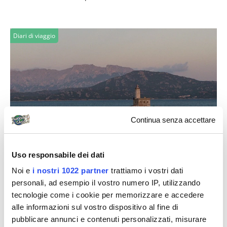
Diari di viaggio
Continua senza accettare
Armando Domenico Ferrari
Sette giorni in moto sulle strade della
Uso responsabile dei dati
Sardegna
Noi e
i nostri 1022 partner
trattiamo i vostri dati
Sette giorni in moto sulle strade della Sardegna 1
personali, ad esempio il vostro numero IP, utilizzando
giorno: Brescia - Livorno km 300 - lunedì 18 giugno
tecnologie come i cookie per memorizzare e accedere
2012 Il mormorio del vento...
alle informazioni sul vostro dispositivo al fine di
pubblicare annunci e contenuti personalizzati, misurare