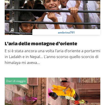
Utilizziamo i cookie per personalizzare contenuti ed
annunci, per fornire funzionalità dei social media e per
analizzare il nostro traffico. Condividiamo inoltre
informazioni sul modo in cui utilizzi il nostro sito con i
nostri partner che si occupano di analisi dei dati web,
pubblicità e social media, i quali potrebbero combinarle
ambrina791
con altre informazioni che hai fornito loro o che hanno
raccolto dal tuo utilizzo dei loro servizi.
L’aria delle montagne d’oriente
E si è stata ancora una volta l’aria d’oriente a portarmi
in Ladakh e in Nepal... L’anno scorso quello scorcio di
himalaya mi aveva...
Diari di viaggio