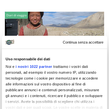
Diari di viaggio
Continua senza accettare
Dixi
Uso responsabile dei dati
Noi e
i nostri 1022 partner
trattiamo i vostri dati
Ladakh:un altro pezzetto di
personali, ad esempio il vostro numero IP, utilizzando
subcontinente indiano
tecnologie come i cookie per memorizzare e accedere
alle informazioni sul vostro dispositivo al fine di
31/08/2008 – Partenza dall’Italia Vabbè... Tralascio i
pubblicare annunci e contenuti personalizzati, misurare
dettagli della giornata, dove per causa di un incidente
gli annunci e i contenuti, ricercare il pubblico e sviluppare
a Heathrow rischiai di...
i servizi. Avete la possibilità di scegliere chi utilizza i
vostri dati e per quali scopi. Le vostre scelte in materia di