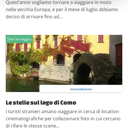
Quest’anno vogliamo tornare a viaggiare in moto
attivamente alla ricerca di caratteristiche specifiche
nella vecchia Europa, e per il mese di luglio abbiamo
(impronte digitali).
deciso di arrivare fino ad...
Approfondisci come vengono elaborati i tuoi dati personali
e imposta le tue preferenze nella
sezione dettagli
. Puoi
modificare o ritirare il tuo consenso in qualsiasi momento
Diari di viaggio
dalla Dichiarazione sui cookie.
Utilizziamo i cookie per personalizzare contenuti ed
annunci, per fornire funzionalità dei social media e per
analizzare il nostro traffico. Condividiamo inoltre
informazioni sul modo in cui utilizzi il nostro sito con i
nostri partner che si occupano di analisi dei dati web,
pubblicità e social media, i quali potrebbero combinarle
marcodonna
con altre informazioni che hai fornito loro o che hanno
Le stelle sul lago di Como
raccolto dal tuo utilizzo dei loro servizi.
I turisti stranieri amano viaggiare in cerca di location
cinematografiche per collezionare foto in cui cercano
di rifare le stesse scene...