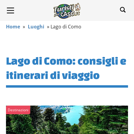
Home
»
Luoghi
»
Lago di Como
Lago di Como: consigli e
itinerari di viaggio
Destinazioni