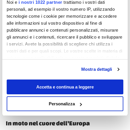
Syusy e Patrizio News: in maggio castelli,
Noi e
i nostri 1022 partner
trattiamo i vostri dati
personali, ad esempio il vostro numero IP, utilizzando
fattorie, giardini, musei aperti
tecnologie come i cookie per memorizzare e accedere
Le Syusy e Patrizio News della settimana! Ecco il TG
alle informazioni sul vostro dispositivo al fine di
del Turismo di venerdì 12 maggio, come sempre
pubblicare annunci e contenuti personalizzati, misurare
anche in TV alle 19.50 su Canale...
gli annunci e i contenuti, ricercare il pubblico e sviluppare
i servizi. Avete la possibilità di scegliere chi utilizza i
vostri dati e per quali scopi. Le vostre scelte in materia di
privacy sono applicabili solo su questa proprietà digitale
Diari di viaggio
in cui avete effettuato le vostre scelte. È possibile
Mostra dettagli
modificare o revocare il proprio consenso in qualsiasi
momento dalla Dichiarazione sui cookie o facendo clic
sull'icona di attivazione della privacy.
Accetta e continua a leggere
Con il tuo consenso, vorremmo anche:
Personalizza
raccogliere informazioni sulla tua posizione
lucia59
geografica, con un'approssimazione di qualche
metro,
In moto nel cuore dell’Europa
Identificare il tuo dispositivo, scansionandolo