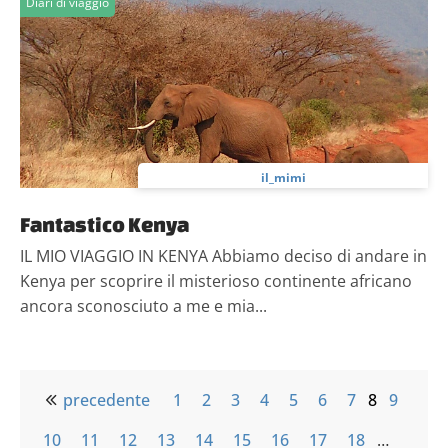
Diari di viaggio
il_mimi
Fantastico Kenya
IL MIO VIAGGIO IN KENYA Abbiamo deciso di andare in
Kenya per scoprire il misterioso continente africano
ancora sconosciuto a me e mia...
precedente
1
2
3
4
5
6
7
8
9
10
11
12
13
14
15
16
17
18
…