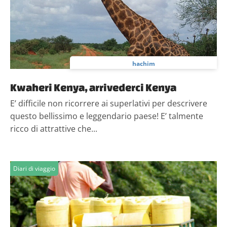
pubblicità e social media, i quali potrebbero combinarle
con altre informazioni che hai fornito loro o che hanno
raccolto dal tuo utilizzo dei loro servizi.
hachim
Kwaheri Kenya, arrivederci Kenya
E’ difficile non ricorrere ai superlativi per descrivere
questo bellissimo e leggendario paese! E’ talmente
ricco di attrattive che...
Diari di viaggio