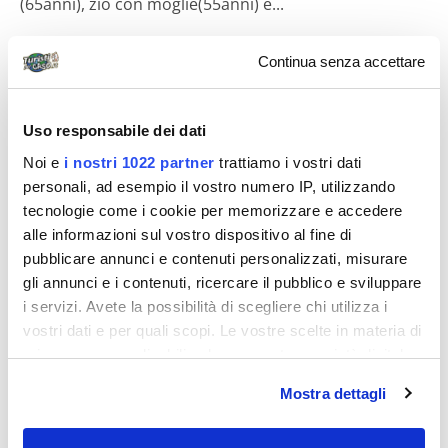
(65anni), zio con moglie(55anni) e...
Continua senza accettare
Diari di viaggio
Uso responsabile dei dati
Noi e
i nostri 1022 partner
trattiamo i vostri dati
personali, ad esempio il vostro numero IP, utilizzando
tecnologie come i cookie per memorizzare e accedere
alle informazioni sul vostro dispositivo al fine di
battifa
pubblicare annunci e contenuti personalizzati, misurare
gli annunci e i contenuti, ricercare il pubblico e sviluppare
Marzo a Diani Beach
i servizi. Avete la possibilità di scegliere chi utilizza i
vostri dati e per quali scopi. Le vostre scelte in materia di
Io e Elisa dal 16 al 24 marzo 2007 Destinazione: Kenya;
privacy sono applicabili solo su questa proprietà digitale
Diani Beach a 50 km dal confine con la Tanzania.Hotel:
in cui avete effettuato le vostre scelte. È possibile
Indian Ocean Beach Club...
Mostra dettagli
modificare o revocare il proprio consenso in qualsiasi
momento dalla Dichiarazione sui cookie o facendo clic