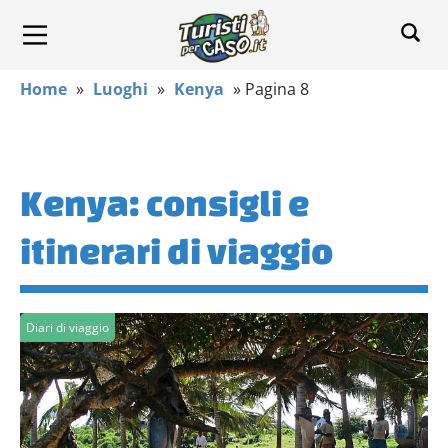
Home
»
Luoghi
»
Kenya
»
Pagina 8
Kenya: consigli e
itinerari di viaggio
Diari di viaggio