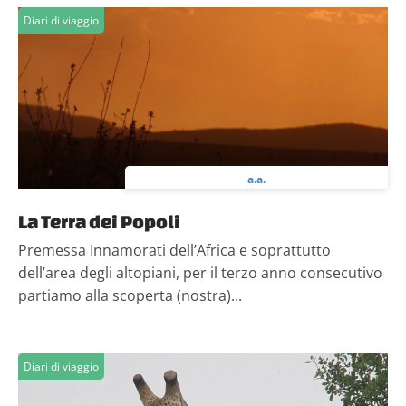
sul modo in cui utilizzi il nostro sito con i nostri partner che 
Diari di viaggio
dei dati web, pubblicità e social media, i quali potrebbero com
informazioni che hai fornito loro o che hanno raccolto dal tuo u
servizi.
a.a.
La Terra dei Popoli
Premessa Innamorati dell’Africa e soprattutto
dell’area degli altopiani, per il terzo anno consecutivo
partiamo alla scoperta (nostra)...
Diari di viaggio