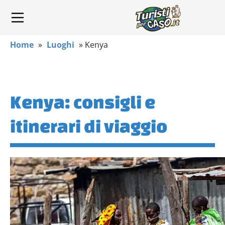
Home
»
Luoghi
»
Kenya
Kenya: consigli e
itinerari di viaggio