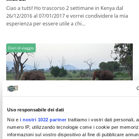
Ciao a tutti! Ho trascorso 2 settimane in Kenya dal
26/12/2016 al 07/01/2017 e vorrei condividere la mia
esperienza per essere utile a chi...
Diari di viaggio
C
massimacii
Uso responsabile dei dati
Sogno Kenya e incubo Istanbul
Noi e
i nostri 1022 partner
trattiamo i vostri dati personali, 
Ieri sera ci sono finalmente arrivate a casa le valigie
numero IP, utilizzando tecnologie come i cookie per memoriz
tramite corriere, da Fiumicino, dopo una settimana
informazioni sul vostro dispositivo al fine di pubblicare annun