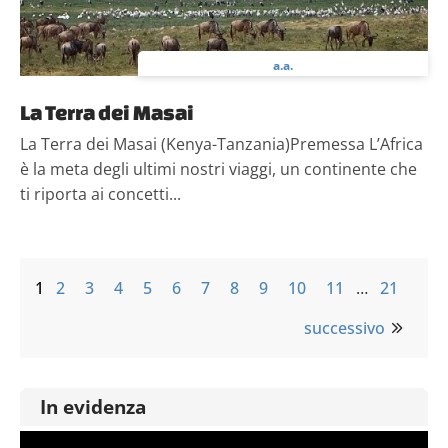
a.a.
La Terra dei Masai
La Terra dei Masai (Kenya-Tanzania)Premessa L’Africa
è la meta degli ultimi nostri viaggi, un continente che
ti riporta ai concetti...
1
2
3
4
5
6
7
8
9
10
11
…
21
successivo
In evidenza