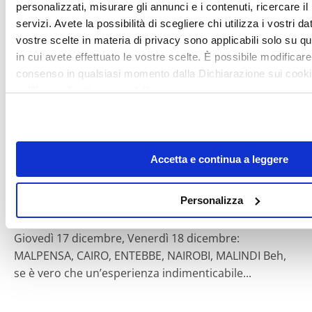
dal nostro rientro allucinante...
personalizzati, misurare gli annunci e i contenuti, ricercare il
servizi. Avete la possibilità di scegliere chi utilizza i vostri da
vostre scelte in materia di privacy sono applicabili solo su qu
in cui avete effettuato le vostre scelte. È possibile modificare
Diari di viaggio
consenso in qualsiasi momento dalla Dichiarazione sui cooki
sull'icona di attivazione della privacy.
Con il tuo consenso, vorremmo anche:
raccogliere informazioni sulla tua posizione geografic
Accetta e continua a leggere
un'approssimazione di qualche metro,
Identificare il tuo dispositivo, scansionandolo attivame
Lucacrem
caratteristiche specifiche (impronte digitali).
Personalizza
Approfondisci come vengono elaborati i tuoi dati personali e 
In Kenya tra mare e safari
preferenze nella
sezione dettagli
. Puoi modificare o ritirare 
Giovedì 17 dicembre, Venerdì 18 dicembre:
qualsiasi momento dalla Dichiarazione sui cookie.
MALPENSA, CAIRO, ENTEBBE, NAIROBI, MALINDI Beh,
se è vero che un’esperienza indimenticabile...
Utilizziamo i cookie per personalizzare contenuti ed annunci, 
dei social media e per analizzare il nostro traffico. Condividi