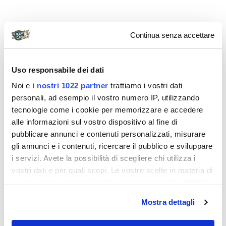
Diari di viaggio
Continua senza accettare
Uso responsabile dei dati
Noi e
i nostri 1022 partner
trattiamo i vostri dati
personali, ad esempio il vostro numero IP, utilizzando
tecnologie come i cookie per memorizzare e accedere
andrea91058
alle informazioni sul vostro dispositivo al fine di
pubblicare annunci e contenuti personalizzati, misurare
A zonzo per l’Umbria
gli annunci e i contenuti, ricercare il pubblico e sviluppare
Lo avevo promesso a me stesso, e visto che “ogni
i servizi. Avete la possibilità di scegliere chi utilizza i
promessa è debito”, mi sono preso un paio di giorni
vostri dati e per quali scopi. Le vostre scelte in materia di
di ferie, agganciati al fine...
privacy sono applicabili solo su questa proprietà digitale
in cui avete effettuato le vostre scelte. È possibile
Mostra dettagli
modificare o revocare il proprio consenso in qualsiasi
momento dalla Dichiarazione sui cookie o facendo clic
Diari di viaggio