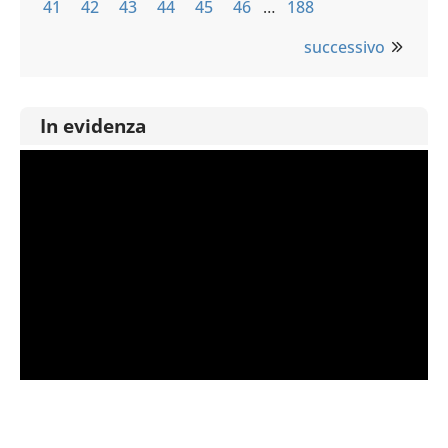
41
42
43
44
45
46
…
188
successivo
In evidenza