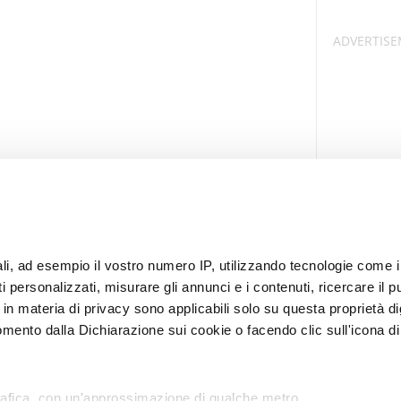
nali, ad esempio il vostro numero IP, utilizzando tecnologie come
 personalizzati, misurare gli annunci e i contenuti, ricercare il pu
te in materia di privacy sono applicabili solo su questa proprietà di
mento dalla Dichiarazione sui cookie o facendo clic sull'icona di 
i per Caso
Privacy Policy
Cookies policy
Condizioni d’utilizzo
Cambia Impostazioni Privacy Policy
rafica, con un'approssimazione di qualche metro,