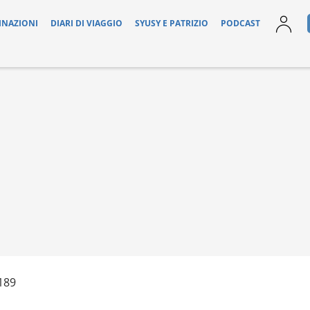
INAZIONI
DIARI DI VIAGGIO
SYUSY E PATRIZIO
PODCAST
189