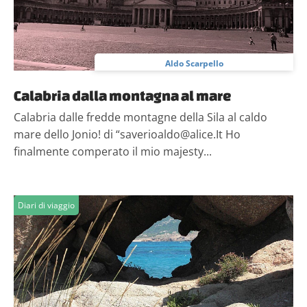
pubblicità e social media, i quali potrebbero combinarle
con altre informazioni che hai fornito loro o che hanno
raccolto dal tuo utilizzo dei loro servizi.
Aldo Scarpello
Calabria dalla montagna al mare
Calabria dalle fredde montagne della Sila al caldo
mare dello Jonio! di “saverioaldo@alice.It Ho
finalmente comperato il mio majesty...
Diari di viaggio