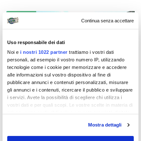
Diari di viaggio
Continua senza accettare
Uso responsabile dei dati
Noi e
i nostri 1022 partner
trattiamo i vostri dati
personali, ad esempio il vostro numero IP, utilizzando
tecnologie come i cookie per memorizzare e accedere
lelebanfi
alle informazioni sul vostro dispositivo al fine di
pubblicare annunci e contenuti personalizzati, misurare
Asiago, il magico altopiano dei cimbri
gli annunci e i contenuti, ricercare il pubblico e sviluppare
Venerdì 13 giugno 2003 Partiamo per Asiago (VI),
i servizi. Avete la possibilità di scegliere chi utilizza i
ridente località posta nell’altipiano dei sette comuni, a
vostri dati e per quali scopi. Le vostre scelte in materia di
circa 1100 mt s.L.M....
privacy sono applicabili solo su questa proprietà digitale
in cui avete effettuato le vostre scelte. È possibile
Mostra dettagli
modificare o revocare il proprio consenso in qualsiasi
momento dalla Dichiarazione sui cookie o facendo clic
Diari di viaggio