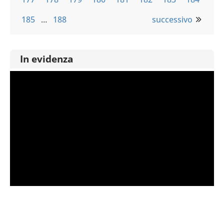
185
…
188
successivo
In evidenza