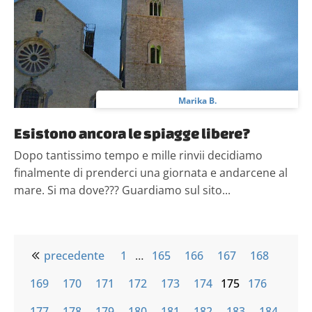
Marika B.
Esistono ancora le spiagge libere?
Dopo tantissimo tempo e mille rinvii decidiamo
finalmente di prenderci una giornata e andarcene al
mare. Si ma dove??? Guardiamo sul sito...
precedente
1
…
165
166
167
168
169
170
171
172
173
174
175
176
177
178
179
180
181
182
183
184